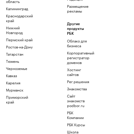
область
Размещение
Калининград
рекламы
Краснодарский
край
Другие
Нижний
продукты
Новгород
РБК
Пермский край
Облако для
бизнеса
Ростов-на-Дону
Корпоративный
Татарстан
регистратор
Тюмень
доменов
Черноземье
Хостинг
сайтов
Кавказ
Рег.решения
Карелия
Знакомства
Мурманск
Сайт
Приморский
знакомств
край
podbor.ru
РБК
Компании
РБК Курсы
Школа