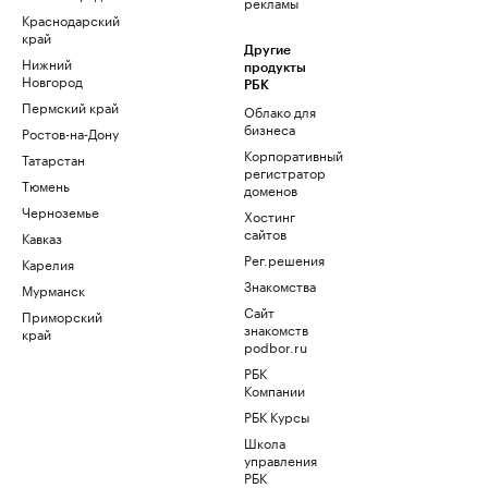
рекламы
Краснодарский
край
Другие
Нижний
продукты
Новгород
РБК
Пермский край
Облако для
бизнеса
Ростов-на-Дону
Корпоративный
Татарстан
регистратор
Тюмень
доменов
Черноземье
Хостинг
сайтов
Кавказ
Рег.решения
Карелия
Знакомства
Мурманск
Сайт
Приморский
знакомств
край
podbor.ru
РБК
Компании
РБК Курсы
Школа
управления
РБК