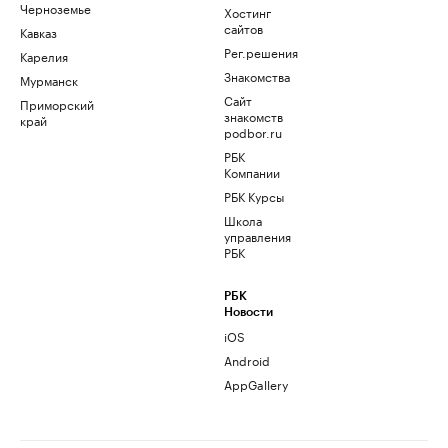
Черноземье
Хостинг
сайтов
Кавказ
Рег.решения
Карелия
Знакомства
Мурманск
Сайт
Приморский
знакомств
край
podbor.ru
РБК
Компании
РБК Курсы
Школа
управления
РБК
РБК
Новости
iOS
Android
AppGallery