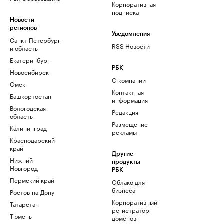
Корпоративная
подписка
Новости
регионов
Уведомления
Санкт-Петербург
RSS Новости
и область
Екатеринбург
РБК
Новосибирск
О компании
Омск
Контактная
Башкортостан
информация
Вологодская
Редакция
область
Размещение
Калининград
рекламы
Краснодарский
край
Другие
Нижний
продукты
Новгород
РБК
Пермский край
Облако для
бизнеса
Ростов-на-Дону
Корпоративный
Татарстан
регистратор
Тюмень
доменов