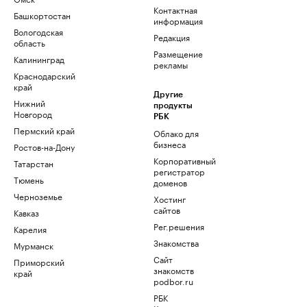
Контактная
Башкортостан
информация
Вологодская
Редакция
область
Размещение
Калининград
рекламы
Краснодарский
край
Другие
Нижний
продукты
Новгород
РБК
Пермский край
Облако для
бизнеса
Ростов-на-Дону
Корпоративный
Татарстан
регистратор
Тюмень
доменов
Черноземье
Хостинг
сайтов
Кавказ
Рег.решения
Карелия
Знакомства
Мурманск
Сайт
Приморский
знакомств
край
podbor.ru
РБК