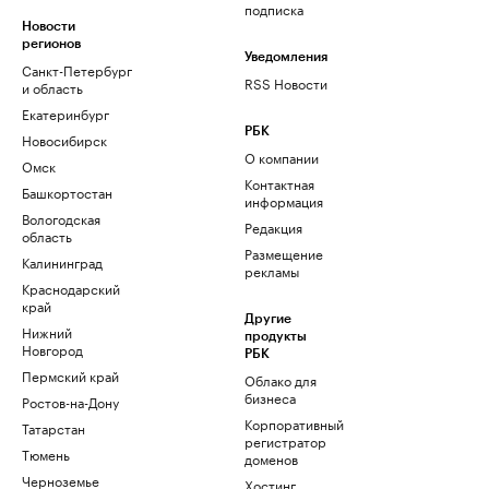
подписка
Новости
регионов
Уведомления
Санкт-Петербург
RSS Новости
и область
Екатеринбург
РБК
Новосибирск
О компании
Омск
Контактная
Башкортостан
информация
Вологодская
Редакция
область
Размещение
Калининград
рекламы
Краснодарский
край
Другие
Нижний
продукты
Новгород
РБК
Пермский край
Облако для
бизнеса
Ростов-на-Дону
Корпоративный
Татарстан
регистратор
Тюмень
доменов
Черноземье
Хостинг