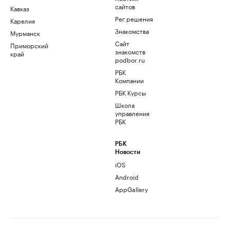
сайтов
Кавказ
Рег.решения
Карелия
Знакомства
Мурманск
Сайт
Приморский
знакомств
край
podbor.ru
РБК
Компании
РБК Курсы
Школа
управления
РБК
РБК
Новости
iOS
Android
AppGallery