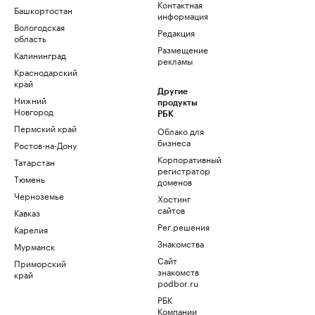
Контактная
Башкортостан
информация
Вологодская
Редакция
область
Размещение
Калининград
рекламы
Краснодарский
край
Другие
Нижний
продукты
Новгород
РБК
Пермский край
Облако для
бизнеса
Ростов-на-Дону
Корпоративный
Татарстан
регистратор
Тюмень
доменов
Черноземье
Хостинг
сайтов
Кавказ
Рег.решения
Карелия
Знакомства
Мурманск
Сайт
Приморский
знакомств
край
podbor.ru
РБК
Компании