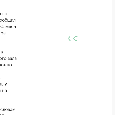
ного
сообщил
 Самвел
ера
ма
ого зала
 можно
.
ь у
ы на
 словам