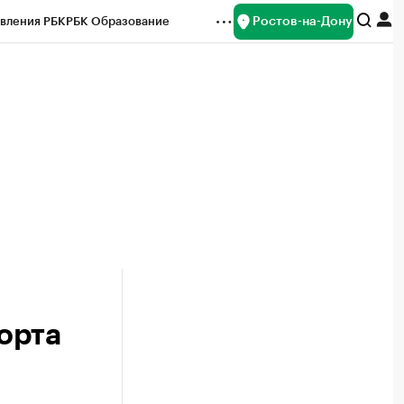
Ростов-на-Дону
вления РБК
РБК Образование
редитные рейтинги
Франшизы
Газета
ок наличной валюты
орта