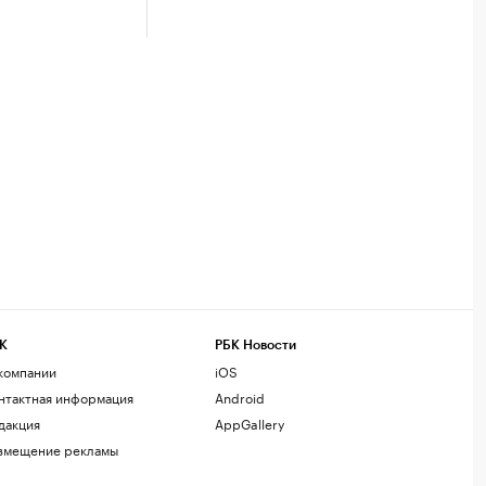
К
РБК Новости
компании
iOS
нтактная информация
Android
дакция
AppGallery
змещение рекламы