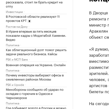
рассказала, стоит ли брать кредит на
отпу
Инвестиции
В Дворце 
В Ростовской области реализуют 11
ремонта 
проектов КРТ
министр п
Ростов-на-Дону
Аракелян
В Иране впервые за пять месяцев
показали кадры с Моджтабой Хаменеи.
объект см
Видео
Политика
«Я думаю,
Как облигационный долг помог решить
задачи реального бизнеса. Кейсы
заработат
РБК и МСП Банк
вместимос
Военная операция на Украине. Онлайн
разместит
Политика
зрителей.
Почему инвесторы выбирают офисы в
человек, 
оживленных районах Москвы
артистов 
РБК и Upside
Минобороны сообщило об ударах по
билеты п
складам с горючим в Одессе и
Черноморске
На сегод
Политика
Где добывают золото в России и можно