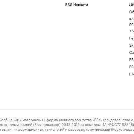
RSS Новости
Др
Об
Ко
до
Хо
Ре
Зн
Са
РБ
РБ
Шк
ения и материалы информационного агентства «РБК» (свидетельство о 
овых коммуникаций (Роскомнадзор) 09.12.2015 за номером ИА №ФС77-63848) 
 связи, информационных технологий и массовых коммуникаций (Роскомнадз