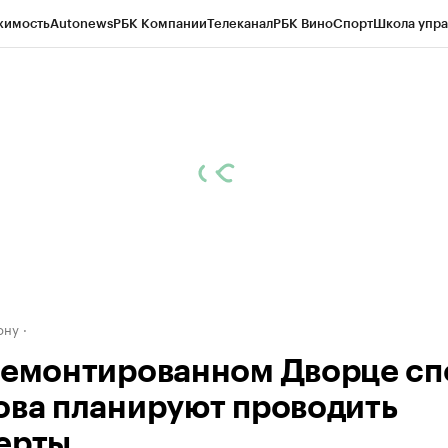
жимость
Autonews
РБК Компании
Телеканал
РБК Вино
Спорт
Школа упра
д
Стиль
Крипто
РБК Бизнес-среда
Дискуссионный клуб
Исследования
К
рагентов
Политика
Экономика
Бизнес
Технологии и медиа
Финансы
Рын
ону
ремонтированном Дворце сп
ова планируют проводить
ерты