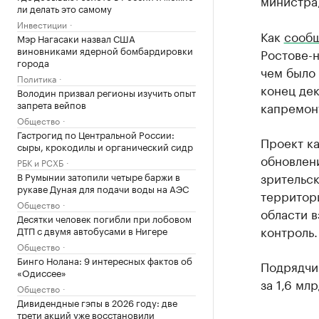
министра,
ли делать это самому
Инвестиции
Как
сооб
Мэр Нагасаки назвал США
виновниками ядерной бомбардировки
Ростове-н
города
чем было 
Политика
конец дек
Володин призвал регионы изучить опыт
запрета вейпов
капремонт
Общество
Гастрогид по Центральной России:
Проект к
сыры, крокодилы и органический сидр
обновлен
РБК и РСХБ
зрительск
В Румынии затопили четыре баржи в
рукаве Дуная для подачи воды на АЭС
территор
Общество
области в
Десятки человек погибли при лобовом
контроль.
ДТП с двумя автобусами в Нигере
Общество
Бинго Нолана: 9 интересных фактов об
Подрядчи
«Одиссее»
за 1,6 мл
Общество
Дивидендные гэпы в 2026 году: две
трети акций уже восстановили