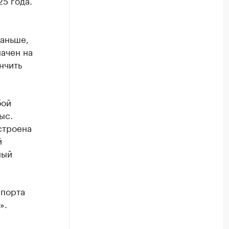
5 года.
раньше,
начен на
нчить
ой
ыс.
строена
й
ный
спорта
».