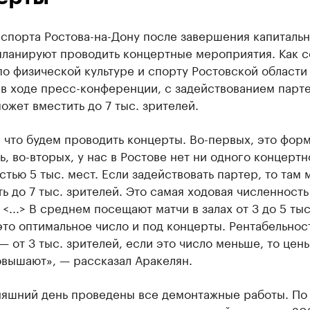
спорта Ростова-на-Дону после завершения капиталь
планируют проводить концертные мероприятия. Как 
о физической культуре и спорту Ростовской области
 в ходе пресс-конференции, с задействованием парт
ожет вместить до 7 тыс. зрителей.
 что будем проводить концерты. Во-первых, это фор
ь, во-вторых, у нас в Ростове нет ни одного концертн
тью 5 тыс. мест. Если задействовать партер, то там
ь до 7 тыс. зрителей. Это самая ходовая численность
 <...> В среднем посещают матчи в залах от 3 до 5 тыс
это оптимальное число и под концерты. Рентабельност
— от 3 тыс. зрителей, если это число меньше, то цен
овышают», — рассказал Аракелян.
няшний день проведены все демонтажные работы. По