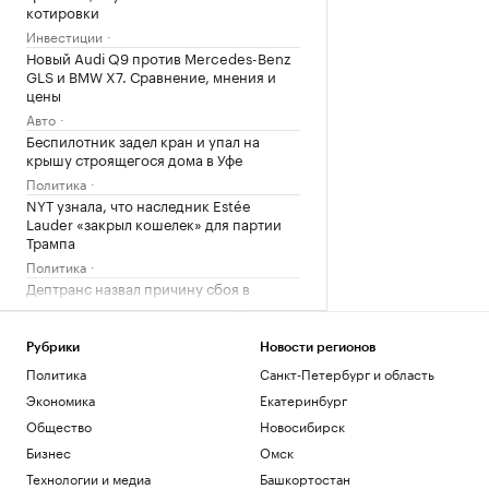
котировки
Инвестиции
Новый Audi Q9 против Mercedes-Benz
GLS и BMW X7. Сравнение, мнения и
цены
Авто
Беспилотник задел кран и упал на
крышу строящегося дома в Уфе
Политика
NYT узнала, что наследник Estée
Lauder «закрыл кошелек» для партии
Трампа
Политика
Дептранс назвал причину сбоя в
движении трамваев на севере Москвы
Общество
Рубрики
Новости регионов
Загрузить еще
Политика
Санкт-Петербург и область
Экономика
Екатеринбург
Общество
Новосибирск
Бизнес
Омск
Технологии и медиа
Башкортостан