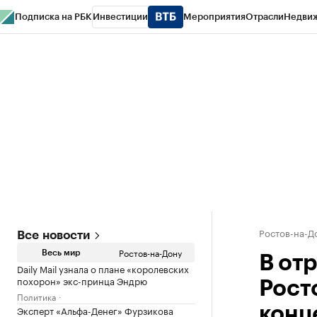
Подписка на РБК
Инвестиции
Мероприятия
Отрасли
Недви
РБК Курсы
РБК Life
Тренды
Визионеры
Национальные проекты
Горо
Спецпроекты СПб
Конференции СПб
Спецпроекты
Проверка конт
Ростов-на-Д
Все новости
Ростов-на-Дону
Весь мир
В от
Daily Mail узнала о плане «королевских
похорон» экс-принца Эндрю
Рост
Политика
Эксперт «Альфа-Денег» Фурзикова
конц