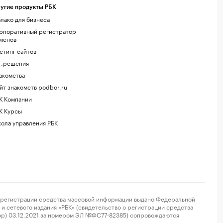
угие продукты РБК
лако для бизнеса
рпоративный регистратор
менов
стинг сайтов
г.решения
акомства
йт знакомств podbor.ru
К Компании
К Курсы
ола управления РБК
регистрации средства массовой информации выдано Федеральной
и сетевого издания «РБК» (свидетельство о регистрации средства
ор) 03.12.2021 за номером ЭЛ №ФС77-82385) сопровождаются