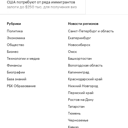
США потребуют от ряда иммигрантов
залоги до $250 тыс. для получения виз
Политика
Adidas извинился за обилие розовых
бутс на ЧМ-26, назвав это совпадением
Рубрики
Новости регионов
Спорт
Политика
Санкт-Петербург и область
Игрока «Зенита» госпитализировали
Экономика
Екатеринбург
после удара локтем в матче Кубка
Общество
Новосибирск
России
Бизнес
Омск
Спорт
Росстандарт запретил продажу
Технологии и медиа
Башкортостан
некоторых грузовиков Dongfeng и
Финансы
Вологодская область
Zoomlion
Биографии
Калининград
Бизнес
Затраты на строительство ТЭС для
База знаний
Краснодарский край
БАМа и Сухого Лога выросли на треть
РБК Образование
Нижний Новгород
Бизнес
Пермский край
Ростов-на-Дону
Загрузить еще
Татарстан
Тюмень
Черноземье
Кавказ