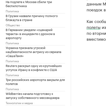
На подлете к Москве сбили три
данным М
беспилотника
поездок в
Политика
В Грузии назвали причину полного
блэкаута в стране
Как сооб
Общество
полеты
из
В Германии увидели «сценарий
по вторни
теракта» в инциденте с дроном в
аэропорту
вместимо
Политика
Украина признала угрозой
нацбезопасности актрису из сериала
«СашаТаня»
Политика
Reuters раскрыл одну из крупнейших
уступок Ирану в конфликте с США
Политика
Три российских аэропорта закрыли для
полетов
Политика
Wildberries начала подготовку к
запуску собственного мессенджера
Технологии и медиа