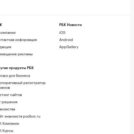
К
РБК Новости
компании
iOS
нтактная информация
Android
дакция
AppGallery
змещение рекламы
угие продукты РБК
лако для бизнеса
рпоративный регистратор
менов
стинг сайтов
г.решения
акомства
йт знакомств podbor.ru
К Компании
К Курсы