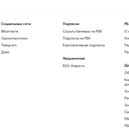
Социальные сети
Подписки
РБ
ВКонтакте
Скрыть баннеры на РБК
О 
Одноклассники
Подписка на РБК
Ко
Telegram
Корпоративная подписка
Ре
Дзен
Ра
Уведомления
RSS Новости
Др
Об
Ко
до
Хо
Ре
Зн
Са
РБ
РБ