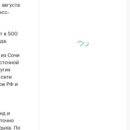
 августа
есс-
т в 500
да.
 из Сочи
сточной
ругих
 сети
ов РФ и
нд и
точно
дыха. По