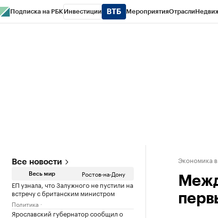
Подписка на РБК
Инвестиции
Мероприятия
Отрасли
Недви
РБК Курсы
РБК Life
Тренды
Визионеры
Национальные проекты
Горо
Спецпроекты СПб
Конференции СПб
Спецпроекты
Проверка конт
Экономика в
Все новости
Ростов-на-Дону
Весь мир
Межд
ЕП узнала, что Залужного не пустили на
встречу с британским министром
перв
Политика
Ярославский губернатор сообщил о