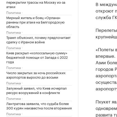
перекрытии трассы на Москву из-за
В междун
атаки
откроют 
Политика
служба Г
Мирный житель и боец «Орлана»
ранены при атаке на Белгородскую
область
Перелеты 
Политика
крупнейш
Трамп объяснил, почему предпочитает
сделку с Ираном войне
Политика
«Полеты в
Киев раскрыл «колоссальную сумму»
впервые.
бюджетной помощи от Запада с 2022
Азии боле
года
Политика
городов Р
Число закрытых за ночь российских
аэропорта
аэропортов выросло до восьми
осуществ
Политика
аэропорт
Залужный заявил, что Киев исчерпал
ресурс вооружений в конфликте
Политика
Пхукет яв
Лантратова заявила, что судьба более
одноврем
300 курян неизвестна после вторжения
развита т
Политика