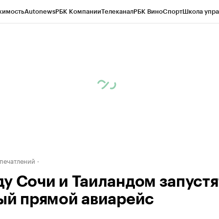
жимость
Autonews
РБК Компании
Телеканал
РБК Вино
Спорт
Школа упра
д
Стиль
Крипто
РБК Бизнес-среда
Дискуссионный клуб
Исследования
К
рагентов
Политика
Экономика
Бизнес
Технологии и медиа
Финансы
Рын
печатлений
у Сочи и Таиландом запустя
ый прямой авиарейс