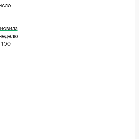
исло
новила
 неделю
 100