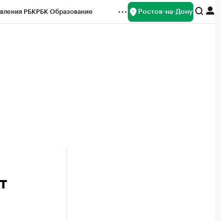
Ростов-на-Дону
вления РБК
РБК Образование
редитные рейтинги
Франшизы
Газета
ок наличной валюты
т