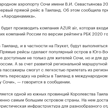
ародном аэропорту Сочи имени В.И. Севастьянова 20
первый прямой рейс в Таиланд. Об этом сообщила пр
К «Аэродинамика».
будет производить компания AZUR air, которая входи
их компаний России по версии рейтинга РБК 2020 го
 Таиланд, и в частности на Пхукет, будут выполняться
 Прямые рейсы сделают популярный остров в Юго-Во
е доступным не только для жителей Сочи, но и для д
оссии. А за счет развитой региональной маршрутной
 пассажиры смогут с легкостью прилетать из регион
лять пересадку на рейсы в Таиланд в международном
у Сочи», — говорится в сообщении.
ляется одной из южных провинций Королевства Таила
енно самым большим островом страны. На нем доста
уристическая инфраструктура для разнообразного от