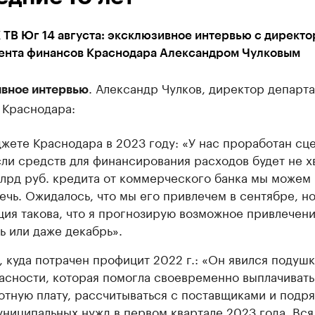
ТВ Юг 14 августа: эксклюзивное интервью с директ
ента финансов Краснодара Александром Чулковым
. Александр Чулков, директор департ
вное интервью
 Краснодара:
жете Краснодара в 2023 году: «У нас проработан сц
сли средств для финансирования расходов будет не хв
млрд руб. кредита от коммерческого банка мы можем
ечь. Ожидалось, что мы его привлечем в сентябре, н
ция такова, что я прогнозирую возможное привлечени
ь или даже декабрь».
, куда потрачен профицит 2022 г.: «Он явился подуш
асности, которая помогла своевременно выплачивать
отную плату, рассчитываться с поставщиками и подр
униципальных нужд в первом квартале 2023 года. Вся