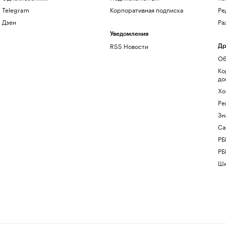
Telegram
Корпоративная подписка
Ре
Дзен
Ра
Уведомления
RSS Новости
Др
Об
Ко
до
Хо
Ре
Зн
Са
РБ
РБ
Шк