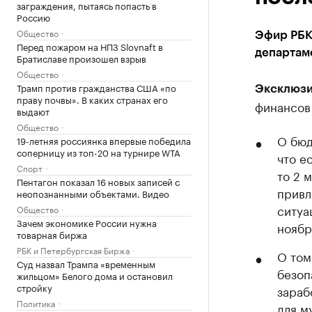
заграждения, пытаясь попасть в
Россию
Общество
Эфир РБК 
Перед пожаром на НПЗ Slovnaft в
департам
Братиславе произошел взрыв
Общество
Трамп против гражданства США «по
Эксклюзи
праву почвы». В каких странах его
финансов
выдают
Общество
О бюд
19-летняя россиянка впервые победила
соперницу из топ-20 на турнире WTA
что е
Спорт
то 2 
Пентагон показал 16 новых записей с
привл
неопознанными объектами. Видео
ситуа
Общество
Зачем экономике России нужна
ноябр
товарная биржа
РБК и Петербургская Биржа
О том
Суд назвал Трампа «временным
безоп
жильцом» Белого дома и остановил
стройку
зараб
Политика
для м