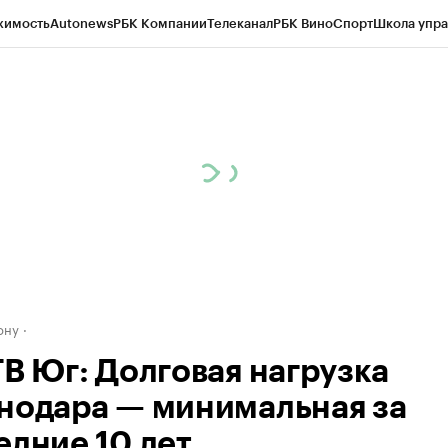
жимость
Autonews
РБК Компании
Телеканал
РБК Вино
Спорт
Школа упра
д
Стиль
Крипто
РБК Бизнес-среда
Дискуссионный клуб
Исследования
К
рагентов
Политика
Экономика
Бизнес
Технологии и медиа
Финансы
Рын
ону
ТВ Юг: Долговая нагрузка
нодара — минимальная за
едние 10 лет