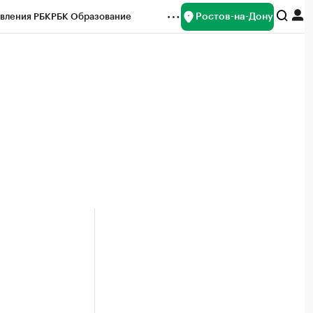
Ростов-на-Дону
вления РБК
РБК Образование
редитные рейтинги
Франшизы
Газета
ок наличной валюты