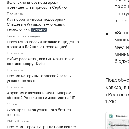
Зеленский впервые за время
переш
президентства прибыл в Сербию
посту
Политика
Как перейти «порог недоверия»:
в пер
Слащева и Wylsacom — о новых
технологиях
«За п
РАДИО
Технологии и медиа
миним
Посольство России назвало инцидент с
местн
дроном в Лейпциге провокацией
миним
Политика
Рубио рассказал, как США затягивают
бюдже
«петлю» вокруг Кубы
Политика
Против Катерины Гордеевой завели
Подробнос
уголовное дело
Кавказ, в
Политика
Хорватия отказала в визах лидерам
«Ростелек
сборной России по гимнастике на ЧЕ
17:10.
Спорт
Семь признаков успешного бизнес-
центра
РБК и Upside
Прототип героя «Игры на понижение»