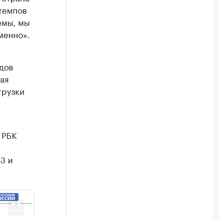
темпов
емы, мы
менно».
дов
ая
грузки
 РБК
3 и