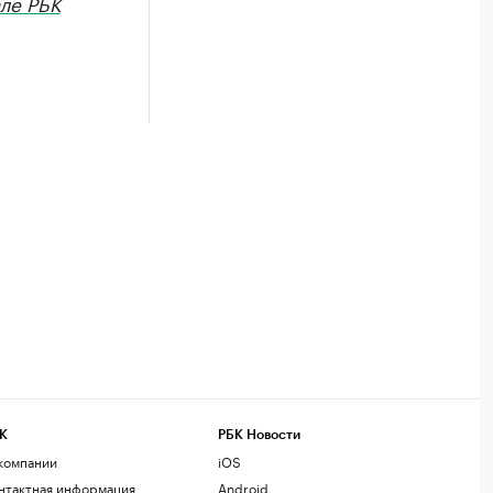
але РБК
К
РБК Новости
компании
iOS
нтактная информация
Android