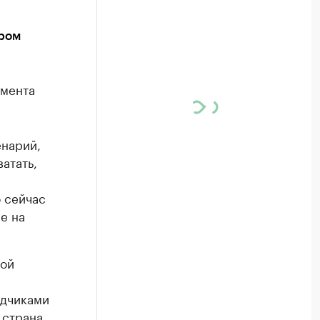
ором
амента
енарий,
атать,
о сейчас
е на
кой
ядчиками
 страна