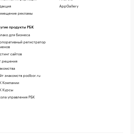
дакция
AppGallery
змещение рекламы
угие продукты РБК
лако для бизнеса
рпоративный регистратор
менов
стинг сайтов
г.решения
акомства
йт знакомств podbor.ru
К Компании
К Курсы
ола управления РБК