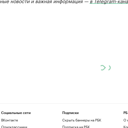
ные новости и важная информация —
в Telegram-кан
Социальные сети
Подписки
РБ
ВКонтакте
Скрыть баннеры на РБК
О 
Одноклассники
Подписка на РБК
Ко