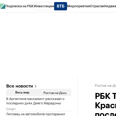
Подписка на РБК
Инвестиции
Мероприятия
Отрасли
Недви
РБК Курсы
РБК Life
Тренды
Визионеры
Национальные проекты
Горо
Спецпроекты СПб
Конференции СПб
Спецпроекты
Проверка конт
Ростов-на-Д
Все новости
Ростов-на-Дону
Весь мир
РБК 
В Аргентине массажист рассказал о
последних днях Диего Марадоны
Крас
Спорт
Литовец на автомобиле протаранил
посл