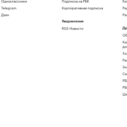
Одноклассники
Подписка на РБК
Ко
Telegram
Корпоративная подписка
Ре
Дзен
Ра
Уведомления
RSS Новости
Др
Об
Ко
до
Хо
Ре
Зн
Са
РБ
РБ
Шк