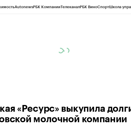
жимость
Autonews
РБК Компании
Телеканал
РБК Вино
Спорт
Школа упра
д
Стиль
Крипто
РБК Бизнес-среда
Дискуссионный клуб
Исследования
К
рагентов
Политика
Экономика
Бизнес
Технологии и медиа
Финансы
Рын
кая «Ресурс» выкупила долг
овской молочной компании