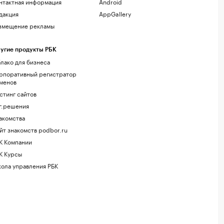
нтактная информация
Android
дакция
AppGallery
змещение рекламы
угие продукты РБК
лако для бизнеса
рпоративный регистратор
менов
стинг сайтов
г.решения
акомства
йт знакомств podbor.ru
К Компании
К Курсы
ола управления РБК