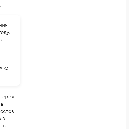
.
ния
оду.
р.
учка —
стором
 в
Ростов
 в
е в