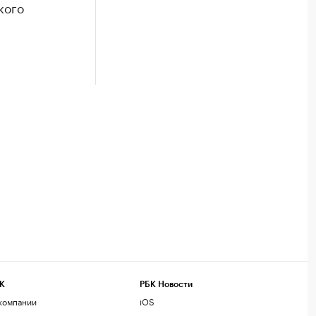
кого
К
РБК Новости
компании
iOS