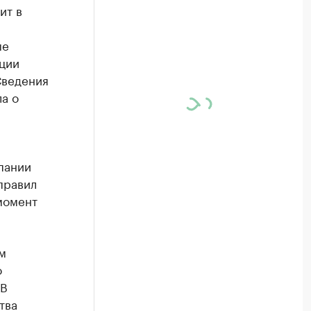
ит в
ые
ции
Сведения
а о
пании
правил
момент
м
о
 В
тва