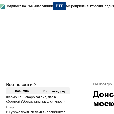
Подписка на РБК
Инвестиции
Мероприятия
Отрасли
Недви
РБК Курсы
РБК Life
Тренды
Визионеры
Национальные проекты
Горо
Спецпроекты СПб
Конференции СПб
Спецпроекты
Проверка конт
PROюгАгро
Все новости
Ростов-на-Дону
Весь мир
Донс
Фабио Каннаваро заявил, что в
сборной Узбекистана завелся «крот»
моск
Спорт
В Курске почтили память погибших в