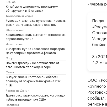
Бизнес
«Ферма р
Китайскую шпионскую программу
обнаружили в 13 странах
Технологии и медиа
По дан
Руководителю тоже нужно планировать
развитие. 4 шага, как это сделать
«Ресур
Образование
Основн
Какие дивиденды выплатит «Яндекс» за
Учреди
первое полугодие
бройле
Инвестиции
«Спартак» купил косовского форварда
Даку вопреки протестам фанатов
За 2021
Спорт
4,2 млр
Почему трагедии не останавливают
альпинистов от похода в горы
Стиль
Выпуск вина в Ростовской области
ООО «Рос
планируют сохранить на уровне 2025
г.
крупного
Ростов-на-Дону
Ростовско
Трамп рассказал спонсорам, кого надо
сообщал,
избрать президентом США
регионе в
Политика