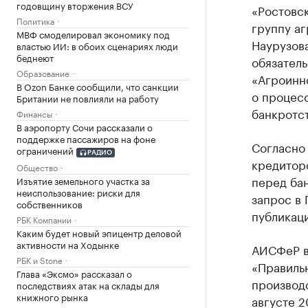
годовщину вторжения ВСУ
«Ростовск
Политика
группу а
МВФ смоделировал экономику под
Наурузова
властью ИИ: в обоих сценариях люди
беднеют
обязател
Образование
«Агроинн
В Ozon Банке сообщили, что санкции
о процес
Британии не повлияли на работу
банкротс
Финансы
В аэропорту Сочи рассказали о
поддержке пассажиров на фоне
Согласно
ограничений
РАДИО
кредитор
Общество
перед бан
Изъятие земельного участка за
неиспользование: риски для
запрос в 
собственников
публикаци
РБК Компании
Каким будет новый эпицентр деловой
активности на Ходынке
АИСФеР в
РБК и Stone
«Правильн
Глава «Эксмо» рассказал о
производс
последствиях атак на склады для
книжного рынка
августе 