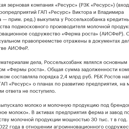
ая зерновая компания «Ресурс» (РЗК «Ресурс») (вход
гропредприятий ГАП «Ресурс» Виктора и Владимира
 — прим. ред.) выкупила у Россельхозбанка кредитн
ьства подмосковного производителя молочной продук
овационное содружество «Ферма роста» (АИСФеР). 
суальном правопреемстве отражены в документах дел
тве АИСФеР.
 материалам дела, Россельхозбанк являлся основным
ом «Фермы роста». Общая сумма задолженности ком
ком составляла порядка 2,4 млрд руб. РБК Ростов на
ГАП «Ресурс» о планах по развитию предприятия, на 
и ответа не поступило.
ыпускало молоко и молочную продукцию под брендо
ое молоко». В активах предприятия ферма и завод п
тву молочной продукции мощностью 30 тыс. т в год.
2022 года в отношении агроинновационного содружес