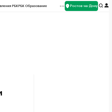
Ростов-на-Дону
вления РБК
РБК Образование
редитные рейтинги
Франшизы
Газета
ок наличной валюты
и