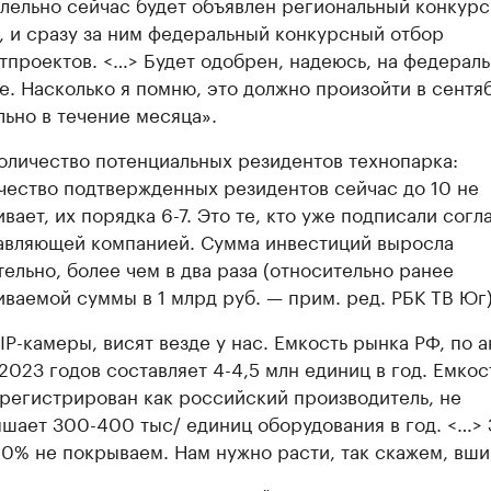
лельно сейчас будет объявлен региональный конкур
, и сразу за ним федеральный конкурсный отбор
тпроектов. <…> Будет одобрен, надеюсь, на федерал
е. Насколько я помню, это должно произойти в сентя
льно в течение месяца».
оличество потенциальных резидентов технопарка:
чество подтвержденных резидентов сейчас до 10 не
ивает, их порядка 6-7. Это те, кто уже подписали сог
авляющей компанией. Сумма инвестиций выросла
тельно, более чем в два раза (относительно ранее
иваемой суммы в 1 млрд руб. — прим. ред. РБК ТВ Юг)
 IP-камеры, висят везде у нас. Емкость рынка РФ, по а
2023 годов составляет 4-4,5 млн единиц в год. Емкос
арегистрирован как российский производитель, не
шает 300-400 тыс/ единиц оборудования в год. <…> 
10% не покрываем. Нам нужно расти, так скажем, вши