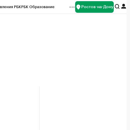
Ростов-на-Дону
вления РБК
РБК Образование
редитные рейтинги
Франшизы
Газета
ок наличной валюты