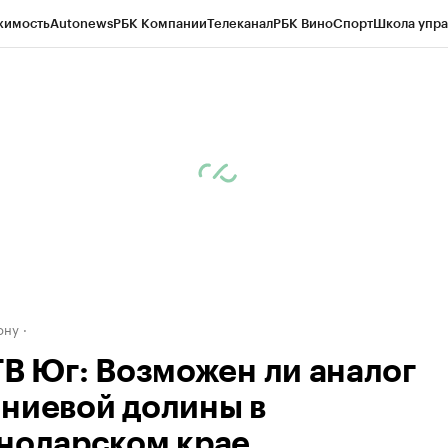
жимость
Autonews
РБК Компании
Телеканал
РБК Вино
Спорт
Школа упра
д
Стиль
Крипто
РБК Бизнес-среда
Дискуссионный клуб
Исследования
К
рагентов
Политика
Экономика
Бизнес
Технологии и медиа
Финансы
Рын
ону
ТВ Юг: Возможен ли аналог
ниевой долины в
нодарском крае