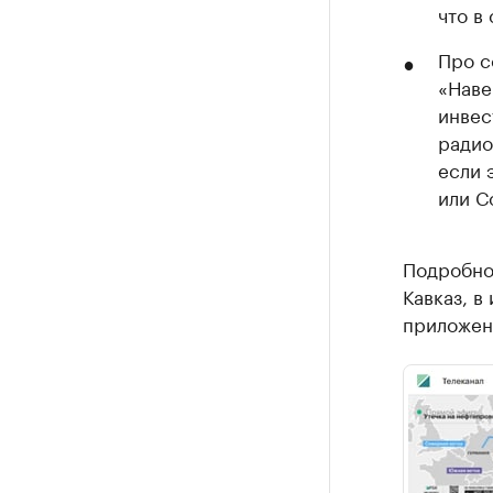
что в
Про с
«Наве
инвес
радио
если 
или С
Подробнос
Кавказ, в
приложени