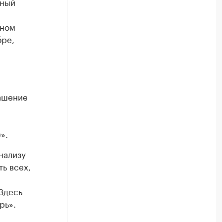
сный
ьном
бре,
лашение
».
нализу
ть всех,
Здесь
рь».