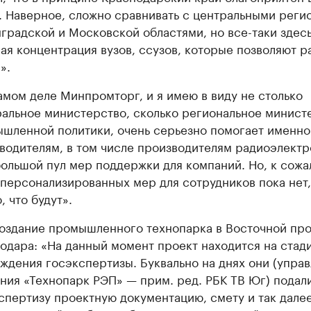
. Наверное, сложно сравнивать с центральными реги
градской и Московской областями, но все-таки здес
ая концентрация вузов, ссузов, которые позволяют р
».
амом деле Минпромторг, и я имею в виду не столько
альное министерство, сколько региональное минист
шленной политики, очень серьезно помогает именно
водителям, в том числе производителям радиоэлектр
большой пул мер поддержки для компаний. Но, к сожа
 персонализированных мер для сотрудников пока нет,
, что будут».
оздание промышленного технопарка в Восточной пр
одара: «На данный момент проект находится на стад
ждения госэкспертизы. Буквально на днях они (упра
ния «Технопарк РЭП» — прим. ред. РБК ТВ Юг) подал
спертизу проектную документацию, смету и так далее