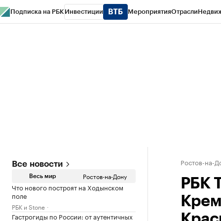
Подписка на РБК
Инвестиции
Мероприятия
Отрасли
Недви
РБК Курсы
РБК Life
Тренды
Визионеры
Национальные проекты
Горо
Спецпроекты СПб
Конференции СПб
Спецпроекты
Проверка конт
Ростов-на-Д
Все новости
Ростов-на-Дону
Весь мир
РБК 
Что нового построят на Ходынском
поле
Крем
РБК и Stone
Гастрогиды по России: от аутентичных
Крас