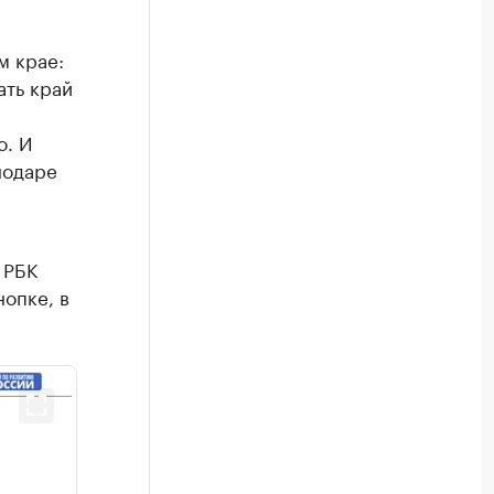
м крае:
ать край
о. И
нодаре
 РБК
нопке, в