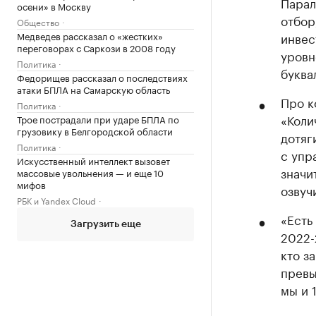
Парал
осени» в Москву
отбор
Общество
Медведев рассказал о «жестких»
инвес
переговорах с Саркози в 2008 году
уровн
Политика
буква
Федорищев рассказал о последствиях
атаки БПЛА на Самарскую область
Про к
Политика
«Коли
Трое пострадали при ударе БПЛА по
грузовику в Белгородской области
дотяг
Политика
с упр
Искусственный интеллект вызовет
значи
массовые увольнения — и еще 10
мифов
озвуч
РБК и Yandex Cloud
«Есть
Загрузить еще
2022-
кто з
превы
мы и 