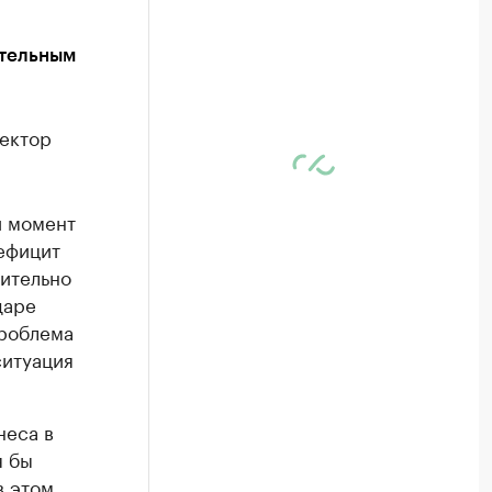
ительным
ректор
й момент
ефицит
ительно
даре
проблема
ситуация
неса в
я бы
в этом