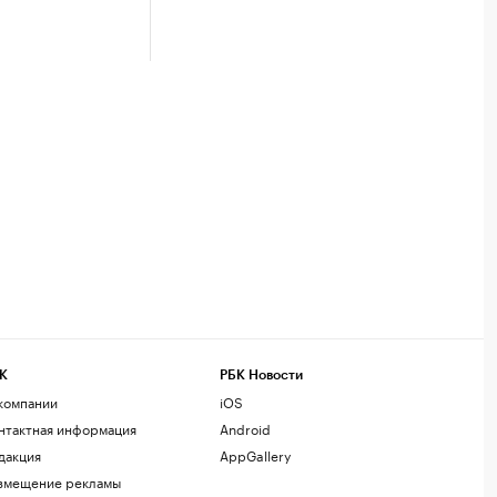
К
РБК Новости
компании
iOS
нтактная информация
Android
дакция
AppGallery
змещение рекламы