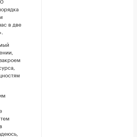
00
порядка
м
ас в две
».
емый
ении,
 закроем
сурса,
щностям
им
е
 тем
в
адеюсь,