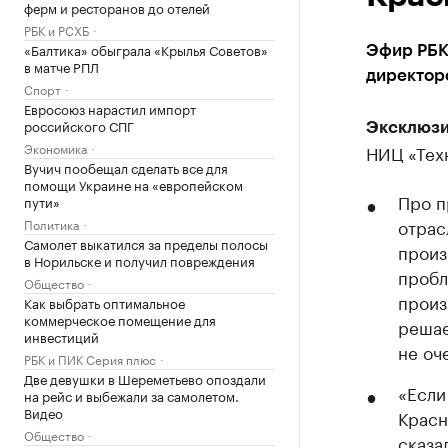
ферм и ресторанов до отелей
РБК и РСХБ
«Балтика» обыграла «Крылья Советов»
Эфир РБК
в матче РПЛ
директор
Спорт
Евросоюз нарастил импорт
российского СПГ
Эксклюзи
Экономика
НИЦ «Тех
Вучич пообещал сделать все для
помощи Украине на «европейском
Про п
пути»
отрас
Политика
Самолет выкатился за пределы полосы
произ
в Норильске и получил повреждения
пробл
Общество
произ
Как выбрать оптимальное
коммерческое помещение для
решае
инвестиций
не оч
РБК и ПИК Серия плюс
Две девушки в Шереметьево опоздали
«Если
на рейс и выбежали за самолетом.
Видео
Красн
Общество
сказа