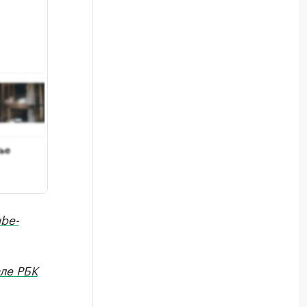
be-
але РБК