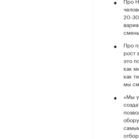
Про Н
челов
20-30
вариа
смены
Про п
рост 
это п
как м
как т
мы см
«Мы у
созда
позво
обору
самым
отбор