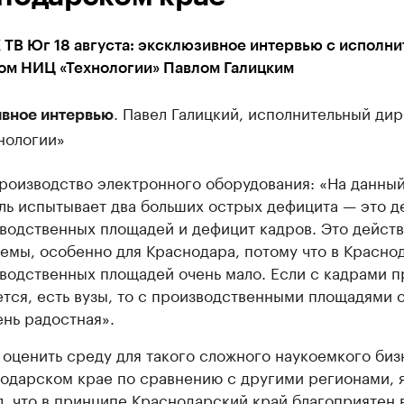
 ТВ Юг 18 августа: эксклюзивное интервью с исполн
ом НИЦ «Технологии» Павлом Галицким
. Павел Галицкий, исполнительный ди
вное интервью
нологии»
роизводство электронного оборудования: «На данны
ль испытывает два больших острых дефицита — это д
водственных площадей и дефицит кадров. Это действ
емы, особенно для Краснодара, потому что в Красно
водственных площадей очень мало. Если с кадрами 
тся, есть вузы, то с производственными площадями 
ень радостная».
 оценить среду для такого сложного наукоемкого биз
одарском крае по сравнению с другими регионами, 
л, что в принципе Краснодарский край благоприятен 