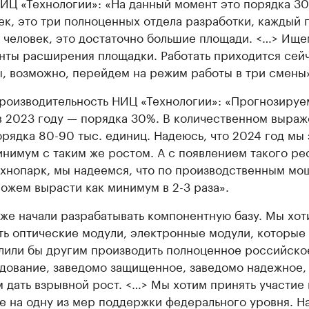
ИЦ «Технологии»: «На данный момент это порядка 3
ек, это три полноценных отдела разработки, каждый 
 человек, это достаточно большие площади. <…> Ище
нты расширения площадки. Работать приходится сейч
, возможно, перейдем на режим работы в три смены
роизводительность НИЦ «Технологии»: «Прогнозиру
в 2023 году — порядка 30%. В количественном выраж
орядка 80-90 тыс. единиц. Надеюсь, что 2024 год мы
инимум с таким же ростом. А с появлением такого ре
ехнопарк, мы надеемся, что по производственным мо
ожем вырасти как минимум в 2-3 раза».
же начали разрабатывать компонентную базу. Мы хот
ть оптические модули, электронные модули, которые
лили бы другим производить полноценное российско
дование, заведомо защищенное, заведомо надежное,
 дать взрывной рост. <…> Мы хотим принять участие 
е на одну из мер поддержки федерального уровня. Н