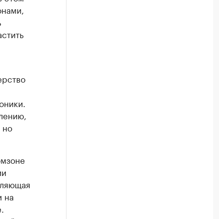
онами,
ь
астить
ерство
оники.
лению,
 но
омзоне
ии
вляющая
и на
.