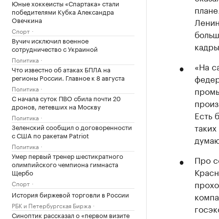
Юные хоккеисты «Спартака» стали
плане
победителями Кубка Александра
Овечкина
Ленин
Спорт
больш
Вучич исключил военное
кадры
сотрудничество с Украиной
Политика
«На с
Что известно об атаках БПЛА на
федер
регионы России. Главное к 8 августа
Политика
промы
С начала суток ПВО сбила почти 20
произ
дронов, летевших на Москву
Есть 
Политика
таких
Зеленский сообщил о договоренности
с США по ракетам Patriot
думаю
Политика
Умер первый тренер шестикратного
Про с
олимпийского чемпиона гимнаста
Красн
Щербо
прохо
Спорт
История биржевой торговли в России
компа
РБК и Петербургская Биржа
госэк
Синоптик рассказал о «первом визите