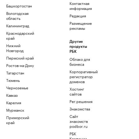
Контактная
Башкортостан
информация
Вологодская
Редакция
область
Размещение
Калининград
рекламы
Краснодарский
край
Другие
Нижний
продукты
Новгород
РБК
Пермский край
Облако для
бизнеса
Ростов-на-Дону
Корпоративный
Татарстан
регистратор
Тюмень
доменов
Черноземье
Хостинг
сайтов
Кавказ
Рег.решения
Карелия
Знакомства
Мурманск
Сайт
Приморский
знакомств
край
podbor.ru
РБК
Компании