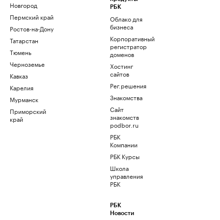
Новгород
РБК
Пермский край
Облако для
бизнеса
Ростов-на-Дону
Корпоративный
Татарстан
регистратор
Тюмень
доменов
Черноземье
Хостинг
сайтов
Кавказ
Рег.решения
Карелия
Знакомства
Мурманск
Сайт
Приморский
знакомств
край
podbor.ru
РБК
Компании
РБК Курсы
Школа
управления
РБК
РБК
Новости