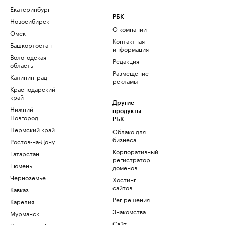
Екатеринбург
РБК
Новосибирск
О компании
Омск
Контактная
Башкортостан
информация
Вологодская
Редакция
область
Размещение
Калининград
рекламы
Краснодарский
край
Другие
Нижний
продукты
Новгород
РБК
Пермский край
Облако для
бизнеса
Ростов-на-Дону
Корпоративный
Татарстан
регистратор
Тюмень
доменов
Черноземье
Хостинг
сайтов
Кавказ
Рег.решения
Карелия
Знакомства
Мурманск
Сайт