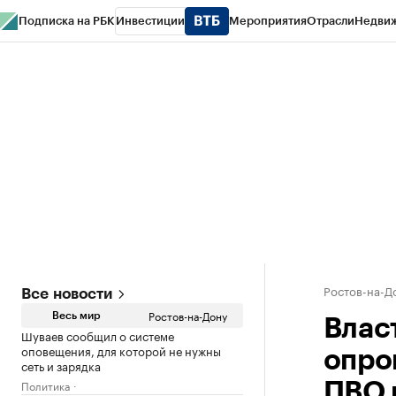
Подписка на РБК
Инвестиции
Мероприятия
Отрасли
Недви
РБК Курсы
РБК Life
Тренды
Визионеры
Национальные проекты
Горо
Спецпроекты СПб
Конференции СПб
Спецпроекты
Проверка конт
Ростов-на-Д
Все новости
Ростов-на-Дону
Весь мир
Влас
Шуваев сообщил о системе
оповещения, для которой не нужны
опро
сеть и зарядка
Политика
ПВО 