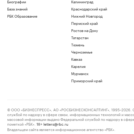
Telegraph сообщил о выплатах УЕФА
Биографии
Калининград
вероятной любовнице Инфантино
База знаний
Краснодарский край
Спорт
РБК Образование
Нижний Новгород
Ученые оценили риски от созданных с
Пермский край
помощью ИИ искусственных вирусов
Ростов-на-Дону
Общество
«Ноев ковчег»: почему в восточной
Татарстан
Арктике эволюция шла непрерывно
Тюмень
РБК и УК Первая
Черноземье
Сооснователь Wikipedia назвал ее
Кавказ
рупором пропаганды под эгидой ЦРУ
Карелия
Технологии и медиа
Зеленский встретился с президентом
Мурманск
Сербии Вучичем
Приморский край
Политика
Загрузить еще
© ООО «БИЗНЕСПРЕСС», АО «РОСБИЗНЕСКОНСАЛТИНГ», 1995–2026. Сообщ
службой по надзору в сфере связи, информационных технологий и масс
массовой информации выдано Федеральной службой по надзору в сфере
пометкой «РБК».
letters@rbc.ru
18+
Владельцем сайта является информационное агентство «РБК».