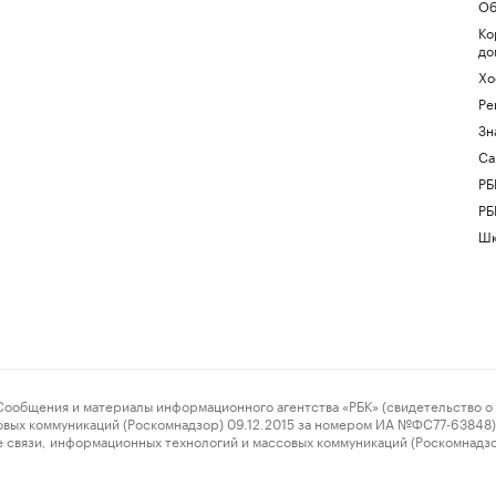
Об
Ко
до
Хо
Ре
Зн
Са
РБ
РБ
Шк
ения и материалы информационного агентства «РБК» (свидетельство о 
овых коммуникаций (Роскомнадзор) 09.12.2015 за номером ИА №ФС77-63848) 
 связи, информационных технологий и массовых коммуникаций (Роскомнадз