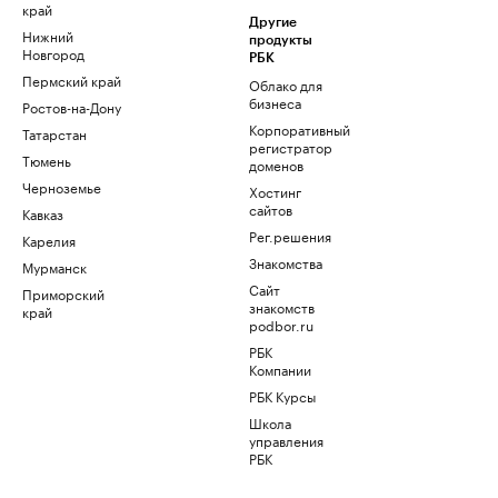
край
Другие
Нижний
продукты
Новгород
РБК
Пермский край
Облако для
бизнеса
Ростов-на-Дону
Корпоративный
Татарстан
регистратор
Тюмень
доменов
Черноземье
Хостинг
сайтов
Кавказ
Рег.решения
Карелия
Знакомства
Мурманск
Сайт
Приморский
знакомств
край
podbor.ru
РБК
Компании
РБК Курсы
Школа
управления
РБК