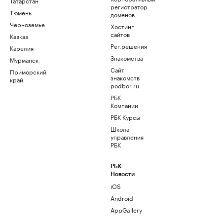
Татарстан
регистратор
Тюмень
доменов
Черноземье
Хостинг
сайтов
Кавказ
Рег.решения
Карелия
Знакомства
Мурманск
Сайт
Приморский
знакомств
край
podbor.ru
РБК
Компании
РБК Курсы
Школа
управления
РБК
РБК
Новости
iOS
Android
AppGallery