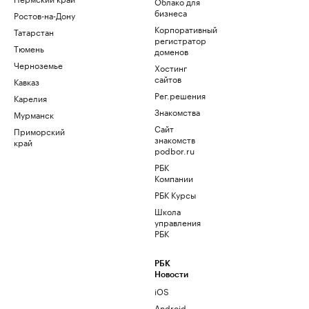
Облако для
бизнеса
Ростов-на-Дону
Корпоративный
Татарстан
регистратор
Тюмень
доменов
Черноземье
Хостинг
сайтов
Кавказ
Рег.решения
Карелия
Знакомства
Мурманск
Сайт
Приморский
знакомств
край
podbor.ru
РБК
Компании
РБК Курсы
Школа
управления
РБК
РБК
Новости
iOS
Android