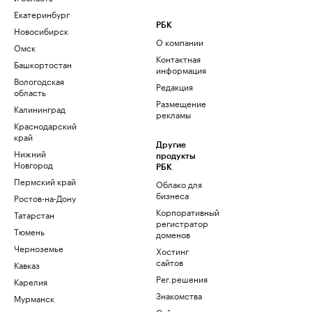
Екатеринбург
РБК
Новосибирск
О компании
Омск
Контактная
Башкортостан
информация
Вологодская
Редакция
область
Размещение
Калининград
рекламы
Краснодарский
край
Другие
Нижний
продукты
Новгород
РБК
Пермский край
Облако для
бизнеса
Ростов-на-Дону
Корпоративный
Татарстан
регистратор
Тюмень
доменов
Черноземье
Хостинг
сайтов
Кавказ
Рег.решения
Карелия
Знакомства
Мурманск
Сайт