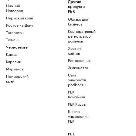
Другие
Нижний
продукты
Новгород
РБК
Пермский край
Облако для
бизнеса
Ростов-на-Дону
Корпоративный
Татарстан
регистратор
Тюмень
доменов
Черноземье
Хостинг
сайтов
Кавказ
Рег.решения
Карелия
Знакомства
Мурманск
Сайт
Приморский
знакомств
край
podbor.ru
РБК
Компании
РБК Курсы
Школа
управления
РБК
РБК