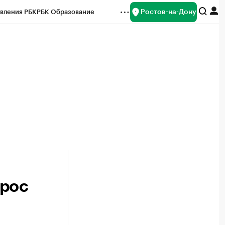
Ростов-на-Дону
вления РБК
РБК Образование
редитные рейтинги
Франшизы
Газета
ок наличной валюты
ырос