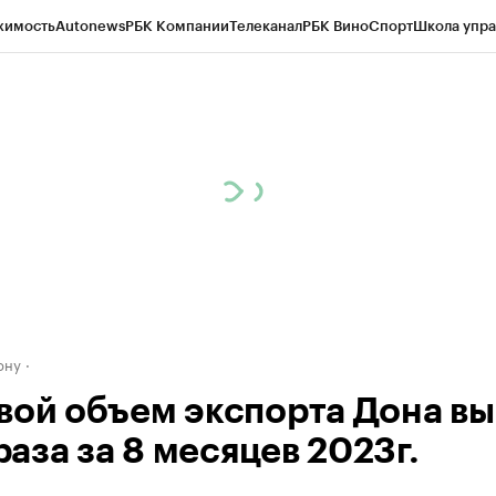
жимость
Autonews
РБК Компании
Телеканал
РБК Вино
Спорт
Школа упра
д
Стиль
Крипто
РБК Бизнес-среда
Дискуссионный клуб
Исследования
К
рагентов
Политика
Экономика
Бизнес
Технологии и медиа
Финансы
Рын
ону
вой объем экспорта Дона в
 раза за 8 месяцев 2023г.