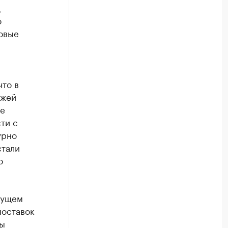
д
о
овые
то в
ажей
ие
ти с
урно
стали
о
кущем
поставок
бы