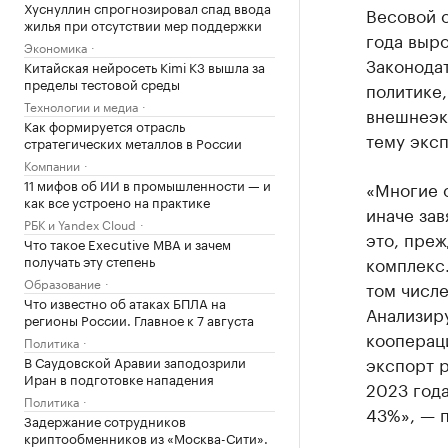
Хуснуллин спрогнозировал спад ввода
Весовой о
жилья при отсутствии мер поддержки
года выр
Экономика
Законода
Китайская нейросеть Kimi K3 вышла за
пределы тестовой среды
политике
Технологии и медиа
внешнеэк
Как формируется отрасль
тему эксп
стратегических металлов в России
Компании
11 мифов об ИИ в промышленности — и
«Многие о
как все устроено на практике
иначе зав
РБК и Yandex Cloud
это, преж
Что такое Executive MBA и зачем
получать эту степень
комплекс.
Образование
том числе
Что известно об атаках БПЛА на
Анализир
регионы России. Главное к 7 августа
коопераци
Политика
экспорт р
В Саудовской Аравии заподозрили
Иран в подготовке нападения
2023 года
Политика
43%», — 
Задержание сотрудников
криптообменников из «Москва-Сити».