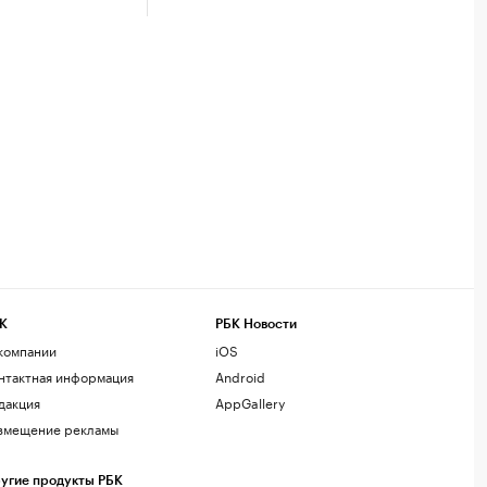
К
РБК Новости
компании
iOS
нтактная информация
Android
дакция
AppGallery
змещение рекламы
угие продукты РБК