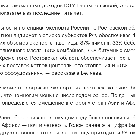
ных таможенных доходов ЮТУ Елены Беляевой, это с
оказатель за последние пять лет.
ьности потенциал экспорта России по Ростовской об
егион лидирует в списке субъектов РФ, обеспечивая 
их объемов экспорта пшеницы, 37% ячменя, 33% боб
олнечного масла, 68% комбайнов, 73% битумных сме
Кроме того, Ростовская область обеспечивает треть
ых поставок котлов центрального отопления и 60%
о оборудования», — рассказала Беляева.
й момент география экспортных поставок включает б
, что немногим меньше числа годом ранее. По данны
 определяется смещение в сторону стран Азии и Афр
Азии обеспечивают в текущем году более половины о
 Африки — почти четверть. Годом ранее эта цифра бы
едружественные страны в этом году приходится 5% э