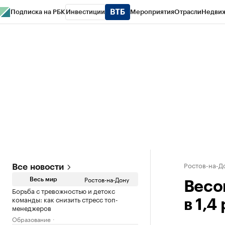
Подписка на РБК
Инвестиции
Мероприятия
Отрасли
Недви
РБК Курсы
РБК Life
Тренды
Визионеры
Национальные проекты
Горо
Спецпроекты СПб
Конференции СПб
Спецпроекты
Проверка конт
Ростов-на-Д
Все новости
Ростов-на-Дону
Весь мир
Весо
Борьба с тревожностью и детокс
команды: как снизить стресс топ-
в 1,4
менеджеров
Образование