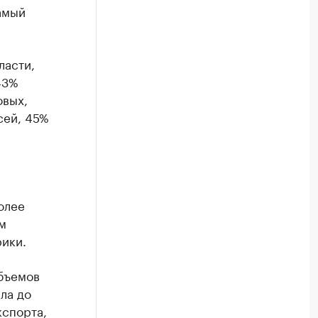
амый
ласти,
43%
овых,
сей, 45%
олее
м
ики.
бъемов
ла до
кспорта,