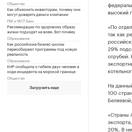
Общество
федераль
Как объяснить инвесторам, почему они
высокий п
могут доверять деньги компании
РБК и МСП Банк
«По отдел
Рекомендации по здоровому образу
жизни подходят не всем. Вот почему
так как р
Образование
российск
Как российские бизнес-школы
29% подс
пересобирают программы под новую
реальность
отрубей. 
Образование
экспортн
КНР сообщила о гибели двух человек в
котельног
ходе инцидента на морской границе
Общество
На данны
Загрузить еще
100 стран
Беляевой,
«Страны 
экспорта,
20%. В н