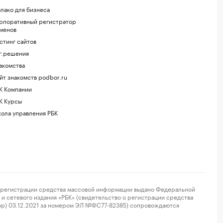
лако для бизнеса
рпоративный регистратор
менов
стинг сайтов
г.решения
акомства
йт знакомств podbor.ru
К Компании
К Курсы
ола управления РБК
регистрации средства массовой информации выдано Федеральной
и сетевого издания «РБК» (свидетельство о регистрации средства
ор) 03.12.2021 за номером ЭЛ №ФС77-82385) сопровождаются