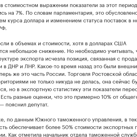
в стоимостном выражении показатели за этот перио
сь на 7%. По словам парламентария, это обусловлен
м курса доллара и изменением статуса поставок в н
РФ.
ли в объемах и стоимости, хотя в долларах США
ся небольшое снижение. Но необходимо учитывать, ч
уктуре экспорта исчезла позиция, связанная с прод
 в ДНР и ЛНР. Какое-то время назад это были внешн
перь же это часть России. Торговля Ростовской облас
риториями не только никуда не делась, она сейчас б
ся, но в экспортную статистику эти показатели пере
 Есть разные оценки, что это примерно 10% от общег
— пояснил депутат.
же, по данным Южного таможенного управления, в те
асть обеспечивает более 50% стоимости экспортных 
и. Как отметила начальник отдела таможенной служ