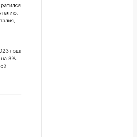
кратился
угалию,
талия,
023 года
 на 8%.
кой