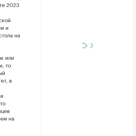
те 2023
ской
м и
стола на
ак или
и, то
ый
ет, в
ая
то
яцев
чем на