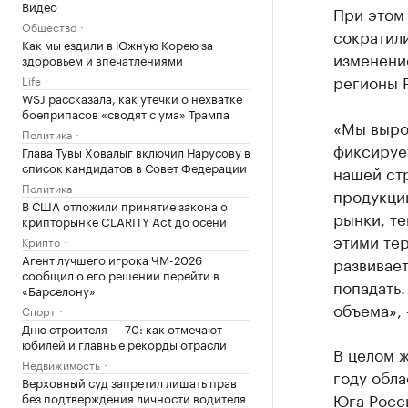
Видео
При этом 
Общество
сократили
Как мы ездили в Южную Корею за
изменение
здоровьем и впечатлениями
регионы 
Life
WSJ рассказала, как утечки о нехватке
боеприпасов «сводят с ума» Трампа
«Мы вырос
Политика
фиксирует
Глава Тувы Ховалыг включил Нарусову в
список кандидатов в Совет Федерации
нашей стр
Политика
продукции
В США отложили принятие закона о
рынки, те
крипторынке CLARITY Act до осени
этими тер
Крипто
Агент лучшего игрока ЧМ-2026
развивает
сообщил о его решении перейти в
попадать.
«Барселону»
объема», 
Спорт
Дню строителя — 70: как отмечают
юбилей и главные рекорды отрасли
В целом 
Недвижимость
году обл
Верховный суд запретил лишать прав
Юга Росси
без подтверждения личности водителя