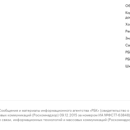
Об
Ко
до
Хо
Ре
Зн
Са
РБ
РБ
Шк
ения и материалы информационного агентства «РБК» (свидетельство о 
овых коммуникаций (Роскомнадзор) 09.12.2015 за номером ИА №ФС77-63848) 
 связи, информационных технологий и массовых коммуникаций (Роскомнадз