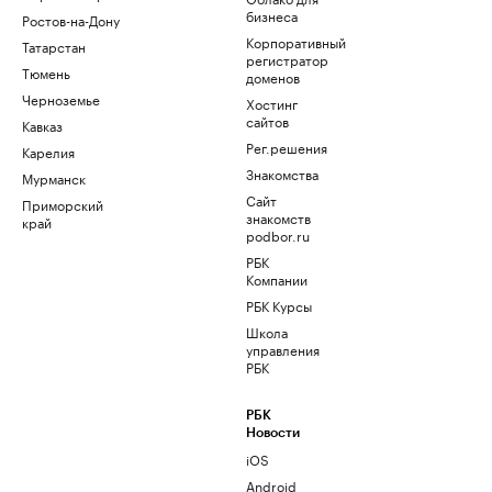
бизнеса
Ростов-на-Дону
Корпоративный
Татарстан
регистратор
Тюмень
доменов
Черноземье
Хостинг
сайтов
Кавказ
Рег.решения
Карелия
Знакомства
Мурманск
Сайт
Приморский
знакомств
край
podbor.ru
РБК
Компании
РБК Курсы
Школа
управления
РБК
РБК
Новости
iOS
Android