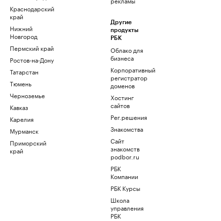
рекламы
Краснодарский
край
Другие
Нижний
продукты
Новгород
РБК
Пермский край
Облако для
бизнеса
Ростов-на-Дону
Корпоративный
Татарстан
регистратор
Тюмень
доменов
Черноземье
Хостинг
сайтов
Кавказ
Рег.решения
Карелия
Знакомства
Мурманск
Сайт
Приморский
знакомств
край
podbor.ru
РБК
Компании
РБК Курсы
Школа
управления
РБК