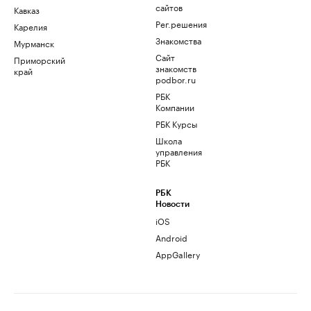
сайтов
Кавказ
Рег.решения
Карелия
Знакомства
Мурманск
Сайт
Приморский
знакомств
край
podbor.ru
РБК
Компании
РБК Курсы
Школа
управления
РБК
РБК
Новости
iOS
Android
AppGallery