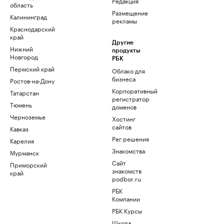
Редакция
область
Размещение
Калининград
рекламы
Краснодарский
край
Другие
Нижний
продукты
Новгород
РБК
Пермский край
Облако для
бизнеса
Ростов-на-Дону
Корпоративный
Татарстан
регистратор
Тюмень
доменов
Черноземье
Хостинг
сайтов
Кавказ
Рег.решения
Карелия
Знакомства
Мурманск
Сайт
Приморский
знакомств
край
podbor.ru
РБК
Компании
РБК Курсы
Школа