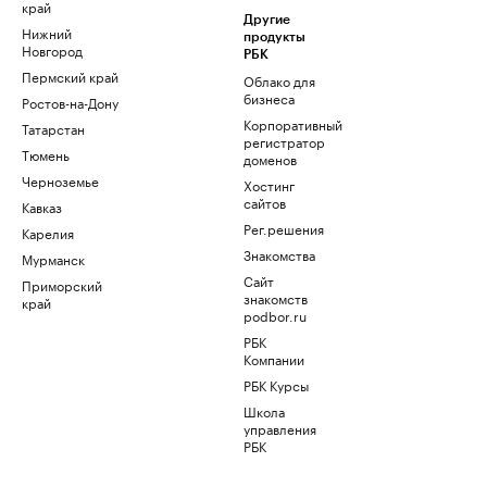
край
Другие
Нижний
продукты
Новгород
РБК
Пермский край
Облако для
бизнеса
Ростов-на-Дону
Корпоративный
Татарстан
регистратор
Тюмень
доменов
Черноземье
Хостинг
сайтов
Кавказ
Рег.решения
Карелия
Знакомства
Мурманск
Сайт
Приморский
знакомств
край
podbor.ru
РБК
Компании
РБК Курсы
Школа
управления
РБК