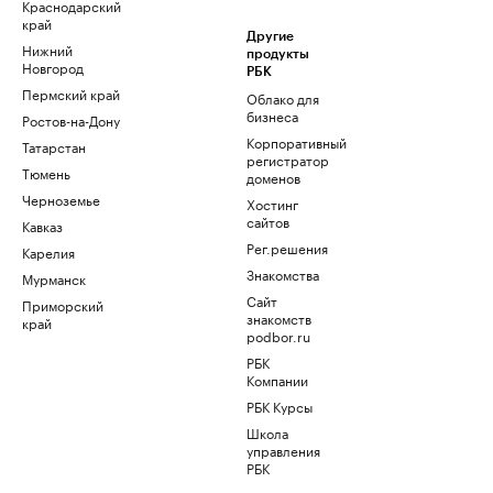
Краснодарский
край
Другие
Нижний
продукты
Новгород
РБК
Пермский край
Облако для
бизнеса
Ростов-на-Дону
Корпоративный
Татарстан
регистратор
Тюмень
доменов
Черноземье
Хостинг
сайтов
Кавказ
Рег.решения
Карелия
Знакомства
Мурманск
Сайт
Приморский
знакомств
край
podbor.ru
РБК
Компании
РБК Курсы
Школа
управления
РБК