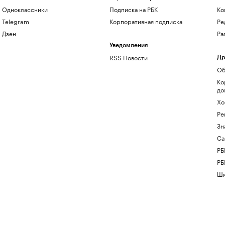
Одноклассники
Подписка на РБК
Ко
Telegram
Корпоративная подписка
Ре
Дзен
Ра
Уведомления
RSS Новости
Др
Об
Ко
до
Хо
Ре
Зн
Са
РБ
РБ
Шк