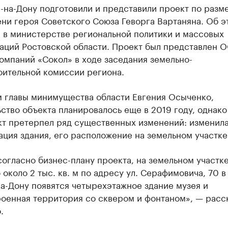
е-на-Дону подготовили и представили проект по раз
ни героя Советского Союза Геворга Вартаняна. Об э
 в министерстве региональной политики и массовых
аций Ростовской области. Проект был представлен 
омпаний «Сокол» в ходе заседания земельно-
оительной комиссии региона.
м главы минимущества области Евгения Осыченко,
ство объекта планировалось еще в 2019 году, однако
кт претерпел ряд существенных изменений: изменил
ция здания, его расположение на земельном участке
согласно бизнес-плану проекта, на земельном участк
около 2 тыс. кв. м по адресу ул. Серафимовича, 70 в
а-Дону появятся четырехэтажное здание музея и
роенная территория со сквером и фонтаном», — расс
.