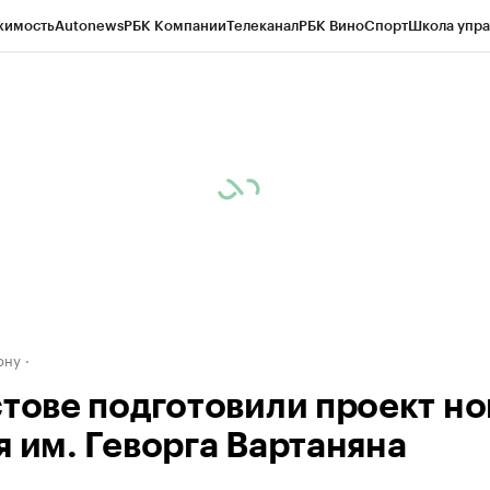
жимость
Autonews
РБК Компании
Телеканал
РБК Вино
Спорт
Школа упра
д
Стиль
Крипто
РБК Бизнес-среда
Дискуссионный клуб
Исследования
К
рагентов
Политика
Экономика
Бизнес
Технологии и медиа
Финансы
Рын
ону
стове подготовили проект но
я им. Геворга Вартаняна