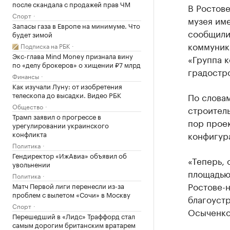
после скандала с продажей прав ЧМ
В Ростов
Спорт
музея име
Запасы газа в Европе на минимуме. Что
сообщили
будет зимой
коммуник
Подписка на РБК
Экс-глава Mind Money признала вину
«Группа к
по «делу брокеров» о хищении ₽7 млрд
градостр
Финансы
Как изучали Луну: от изобретения
телескопа до высадки. Видео РБК
По слова
Общество
строитель
Трамп заявил о прогрессе в
пор прое
урегулировании украинского
конфликта
конфигура
Политика
Гендиректор «ИжАвиа» объявил об
«Теперь, 
увольнении
площадью 
Политика
Ростове-н
Матч Первой лиги перенесли из-за
проблем с вылетом «Сочи» в Москву
благоуст
Спорт
Осыченко
Перешедший в «Лидс» Траффорд стал
самым дорогим британским вратарем