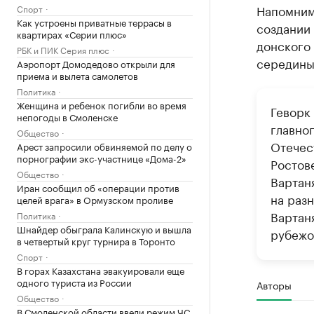
Напомни
Спорт
Как устроены приватные террасы в
создании 
квартирах «Серии плюс»
донского
РБК и ПИК Серия плюс
середины
Аэропорт Домодедово открыли для
приема и вылета самолетов
Политика
Женщина и ребенок погибли во время
Геворк
непогоды в Смоленске
главно
Общество
Отечес
Арест запросили обвиняемой по делу о
порнографии экс-участнице «Дома-2»
Ростов
Общество
Вартан
Иран сообщил об «операции против
на разн
целей врага» в Ормузском проливе
Вартан
Политика
Шнайдер обыграла Калинскую и вышла
рубежо
в четвертый круг турнира в Торонто
Спорт
В горах Казахстана эвакуировали еще
одного туриста из России
Авторы
Общество
В Смоленской области ввели режим ЧС