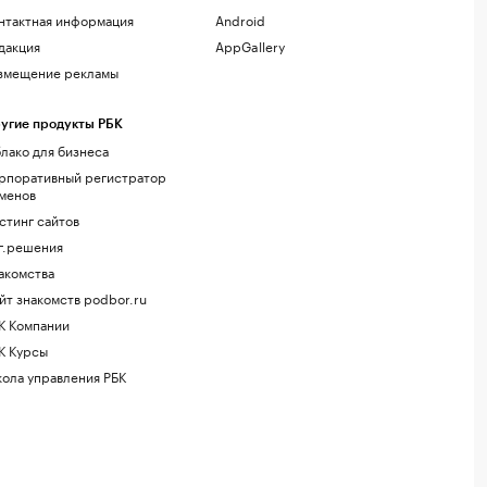
нтактная информация
Android
дакция
AppGallery
змещение рекламы
угие продукты РБК
лако для бизнеса
рпоративный регистратор
менов
стинг сайтов
г.решения
акомства
йт знакомств podbor.ru
К Компании
К Курсы
ола управления РБК