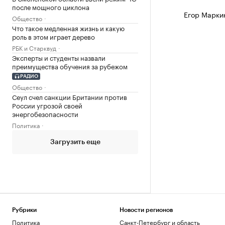
после мощного циклона
Егор Марки
Общество
Что такое медленная жизнь и какую
роль в этом играет дерево
РБК и Старквуд
Эксперты и студенты назвали
преимущества обучения за рубежом
РАДИО
Общество
Сеул счел санкции Британии против
России угрозой своей
энергобезопасности
Политика
Загрузить еще
Рубрики
Новости регионов
Политика
Санкт-Петербург и область