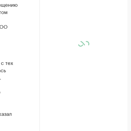
мещению
том
ООО
 с тех
ась
.
е
казал