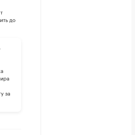
т
ить до
о
ка
мира
у за