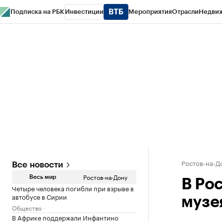
Подписка на РБК
Инвестиции
Мероприятия
Отрасли
Недви
РБК Курсы
РБК Life
Тренды
Визионеры
Национальные проекты
Горо
Спецпроекты СПб
Конференции СПб
Спецпроекты
Проверка конт
Ростов-на-Д
Все новости
Ростов-на-Дону
Весь мир
В Ро
Четыре человека погибли при взрыве в
автобусе в Сирии
музе
Общество
В Африке поддержали Инфантино