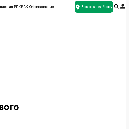
Ростов-на-Дону
вления РБК
РБК Образование
редитные рейтинги
Франшизы
Газета
ок наличной валюты
вого