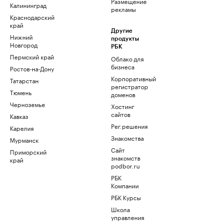
Размещение
Калининград
рекламы
Краснодарский
край
Другие
Нижний
продукты
Новгород
РБК
Пермский край
Облако для
бизнеса
Ростов-на-Дону
Корпоративный
Татарстан
регистратор
Тюмень
доменов
Черноземье
Хостинг
сайтов
Кавказ
Рег.решения
Карелия
Знакомства
Мурманск
Сайт
Приморский
знакомств
край
podbor.ru
РБК
Компании
РБК Курсы
Школа
управления