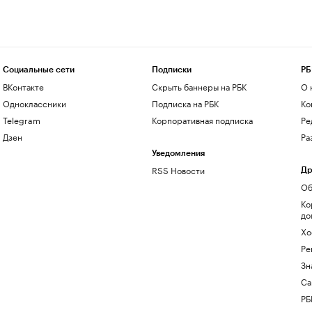
Социальные сети
Подписки
РБ
ВКонтакте
Скрыть баннеры на РБК
О 
Одноклассники
Подписка на РБК
Ко
Telegram
Корпоративная подписка
Ре
Дзен
Ра
Уведомления
RSS Новости
Др
Об
Ко
до
Хо
Ре
Зн
Са
РБ