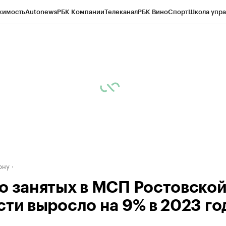
жимость
Autonews
РБК Компании
Телеканал
РБК Вино
Спорт
Школа упра
д
Стиль
Крипто
РБК Бизнес-среда
Дискуссионный клуб
Исследования
К
рагентов
Политика
Экономика
Бизнес
Технологии и медиа
Финансы
Рын
ону
о занятых в МСП Ростовско
сти выросло на 9% в 2023 го