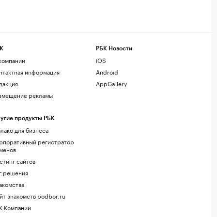
К
РБК Новости
компании
iOS
нтактная информация
Android
дакция
AppGallery
змещение рекламы
угие продукты РБК
лако для бизнеса
рпоративный регистратор
менов
стинг сайтов
г.решения
акомства
йт знакомств podbor.ru
К Компании