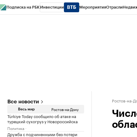
Подписка на РБК
Инвестиции
Мероприятия
Отрасли
Недви
РБК Курсы
РБК Life
Тренды
Визионеры
Национальные проекты
Горо
Спецпроекты СПб
Конференции СПб
Спецпроекты
Проверка конт
Ростов-на-Д
Все новости
Ростов-на-Дону
Весь мир
Числ
Türkiye Today сообщило об атаке на
турецкий сухогруз у Новороссийска
обла
Политика
Дружба с подчиненными без потери