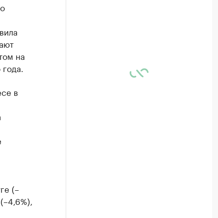
го
вила
щают
том на
 года.
есе в
а
,
е
ге (–
(–4,6%),