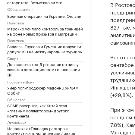
авторитета. Возможно ли это
В Ростовс
Образование
предприн
Военная операция на Украине. Онлайн
предприни
Политика
827 тыс. 
Марокко усилило контроль за границей
на фоне новых призывов к миграции
аналитики
Политика
самозанят
Валиева, Трусова и Гуменник получили
допуск ISU на международные турниры
Всего по 
Спорт
сентябре 
Дон вошел в топ-5 регионов по числу
заявок в дистанционном голосовании
увеличивш
трудящихс
Ростов-на-Дону
Ингушетии
Умер поп-продюсер Мадонны Уильям
Орбит
(+29,8%).
Общество
SCMP раскрыла, как Китай стал
При этом 
«главным коллектором» другого
континента
среднем б
Экономика
7,8%), Ка
Испанская «Гранада» расторгла
Магаданск
контракт с сыном Зинедина Зидана