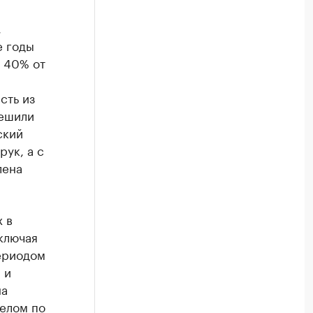
,
е годы
о 40% от
сть из
решили
ский
рук, а с
лена
 в
ключая
периодом
 и
на
целом по