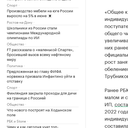
Спорт
Производство мебели на юге России
«Общее к
выросло на 5% в июне
индивиду
Ростов-на-Дону
поступате
Школьники из России стали
общего чи
чемпионами Международной
олимпиады по ИИ
увеличива
Общество
них ранее
FT рассказала о «маленькой Спарте»,
официальн
бросившей вызов всему нефтяному
миру
рост заня
Политика
обелением
Предложенная во главу ФИФА
Трубнико
норвежка призвала Инфантино уйти в
отставку
Спорт
Ранее РБК
Финляндия закрыла проходы для дичи
малом и 
на границе с Россией
ИП,
соста
Общество
Что нового построят на Ходынском
2022 года
поле
индивиду
РБК и Stone
составила
Чему и как сегодня учат топ-