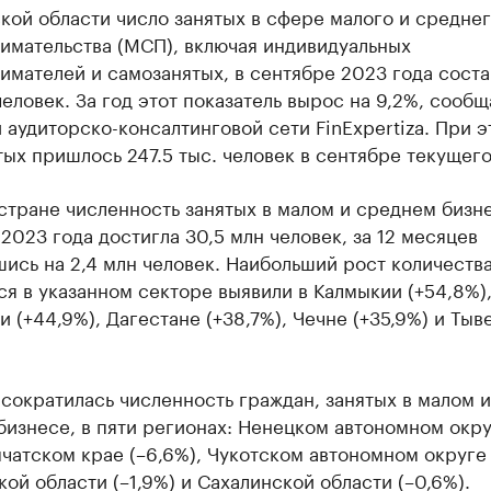
кой области число занятых в сфере малого и средне
имательства (МСП), включая индивидуальных
мателей и самозанятых, в сентябре 2023 года соста
человек. За год этот показатель вырос на 9,2%, сооб
 аудиторско-консалтинговой сети FinExpertiza. При э
ых пришлось 247.5 тыс. человек в сентябре текущего
стране численность занятых в малом и среднем бизн
2023 года достигла 30,5 млн человек, за 12 месяцев
ись на 2,4 млн человек. Наибольший рост количеств
я в указанном секторе выявили в Калмыкии (+54,8%)
 (+44,9%), Дагестане (+38,7%), Чечне (+35,9%) и Тыв
сократилась численность граждан, занятых в малом и
изнесе, в пяти регионах: Ненецком автономном окру
мчатском крае (–6,6%), Чукотском автономном округе 
ой области (–1,9%) и Сахалинской области (–0,6%).