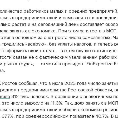
оличество работников малых и средних предприятий
альных предпринимателей и самозанятых в последни
льно растет и на сегодняшний день составляет окол
сла занятых в экономике. При этом занятость в МСП
ется в основном за счет роста числа самозанятых. Ча
 трудились «всерую», без уплаты налогов, и теперь 
о оформить свой статус — в этом случае статистиче
тости связан не с фактическим увеличением рабочих 
 рынка труда», — отметила президент FinExpertiza Е
ва.
 Ростов сообщал, что в июле 2023 года число занятых
среднем предпринимательстве Ростовской области, в
вило
812 тыс. человек. В сравнении с аналогичным 
 это число выросло на 11,3%. Так, доля занятых в МСП
альных предпринимателей в общей экономике регио
 37,7%, при среднероссийском показателе 40,7%. В 