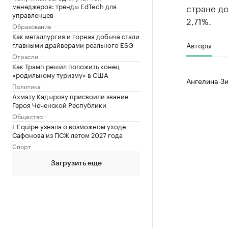
менеджеров: тренды EdTech для
стране до
управленцев
2,71%.
Образование
Как металлургия и горная добыча стали
Авторы
главными драйверами реального ESG
Отрасли
Как Трамп решил положить конец
«родильному туризму» в США
Ангелина Зи
Политика
Ахмату Кадырову присвоили звание
Героя Чеченской Республики
Общество
L'Equipe узнала о возможном уходе
Сафонова из ПСЖ летом 2027 года
Спорт
Загрузить еще