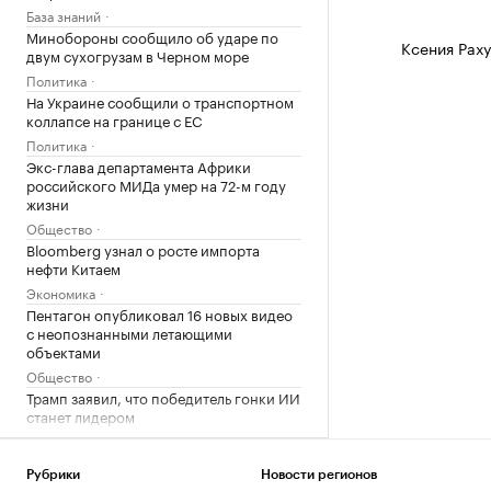
База знаний
Минобороны сообщило об ударе по
Ксения Рах
двум сухогрузам в Черном море
Политика
На Украине сообщили о транспортном
коллапсе на границе с ЕС
Политика
Экс-глава департамента Африки
российского МИДа умер на 72-м году
жизни
Общество
Bloomberg узнал о росте импорта
нефти Китаем
Экономика
Пентагон опубликовал 16 новых видео
с неопознанными летающими
объектами
Общество
Трамп заявил, что победитель гонки ИИ
станет лидером
Технологии и медиа
Porsche SE призвал Volkswagen
Рубрики
Новости регионов
сократить расходы