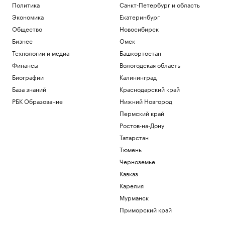
Политика
Санкт-Петербург и область
Общество
Когда ВС России отменяет наказание
Экономика
Екатеринбург
для пьяных за рулем. Список
Общество
Новосибирск
исключений
Бизнес
Омск
Авто
Технологии и медиа
Башкортостан
Объем параллельного импорта в
Россию сократился на 23% за полгода
Финансы
Вологодская область
Экономика
Биографии
Калининград
Суд Петербурга вынес приговор экс-
База знаний
Краснодарский край
главе НИИ вакцин и сывороток Трухину
РБК Образование
Нижний Новгород
Общество
Пермский край
В каких регионах ослабили меры по
бензину. Карта и актуальная ситуация
Ростов-на-Дону
Подписка на РБК
Татарстан
Тюмень
Загрузить еще
Черноземье
Кавказ
Карелия
Мурманск
Приморский край