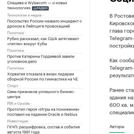
Слащева и Wylsacom — о новых
технологиях
РАДИО
В Ростове
Технологии и медиа
Посольство России назвало инцидент с
Кировског
дроном в Лейпциге провокацией
глава го
Политика
Telegram-
Рубио рассказал, как США затягивают
«петлю» вокруг Кубы
постройк
Политика
Против Катерины Гордеевой завели
Как сооб
уголовное дело
Telegram-
Политика
Хорватия отказала в визах лидерам
результат
сборной России по гимнастике на ЧЕ
Спорт
Ранее ста
Семь признаков успешного бизнес-
здания на
центра
РБК и Upside
600 кв. м
Прототип героя «Игры на понижение»
специали
поставил на падение Oracle и Nebius
Инвестиции
Авторы
ГКЧП: расшифровка, состав и события
августа 1991 года