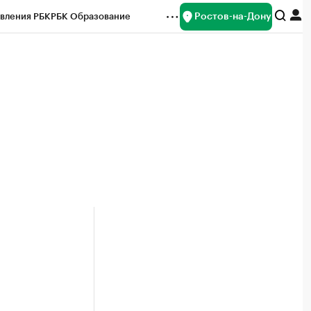
Ростов-на-Дону
вления РБК
РБК Образование
редитные рейтинги
Франшизы
Газета
ок наличной валюты