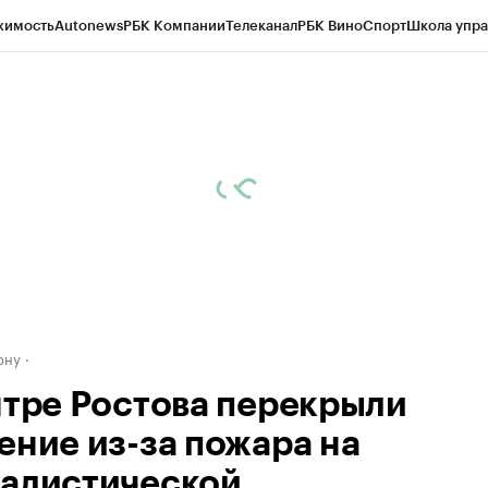
жимость
Autonews
РБК Компании
Телеканал
РБК Вино
Спорт
Школа упра
д
Стиль
Крипто
РБК Бизнес-среда
Дискуссионный клуб
Исследования
К
рагентов
Политика
Экономика
Бизнес
Технологии и медиа
Финансы
Рын
ону
нтре Ростова перекрыли
ение из-за пожара на
алистической