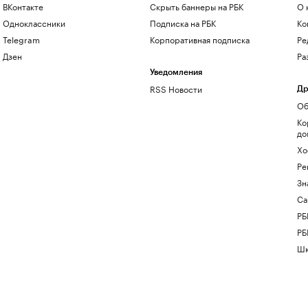
ВКонтакте
Скрыть баннеры на РБК
О 
Одноклассники
Подписка на РБК
Ко
Telegram
Корпоративная подписка
Ре
Дзен
Ра
Уведомления
RSS Новости
Др
Об
Ко
до
Хо
Ре
Зн
Са
РБ
РБ
Шк