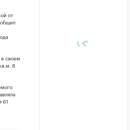
ой от
ообщил
года
 в своем
в.м. В
емого
авляла
и 61