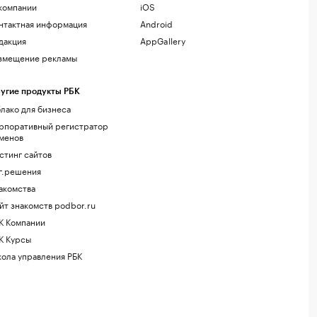
компании
iOS
нтактная информация
Android
дакция
AppGallery
змещение рекламы
угие продукты РБК
лако для бизнеса
рпоративный регистратор
менов
стинг сайтов
г.решения
акомства
йт знакомств podbor.ru
К Компании
К Курсы
ола управления РБК