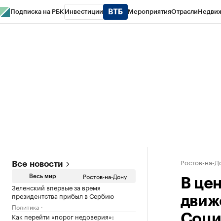
Подписка на РБК
Инвестиции
Мероприятия
Отрасли
Недви
РБК Курсы
РБК Life
Тренды
Визионеры
Национальные проекты
Горо
Спецпроекты СПб
Конференции СПб
Спецпроекты
Проверка конт
Ростов-на-Д
Все новости
Ростов-на-Дону
Весь мир
В це
Зеленский впервые за время
президентства прибыл в Сербию
движ
Политика
Как перейти «порог недоверия»:
Соци