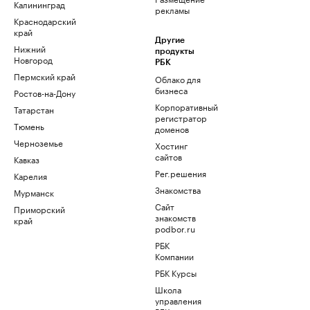
Калининград
рекламы
Краснодарский
край
Другие
Нижний
продукты
Новгород
РБК
Пермский край
Облако для
бизнеса
Ростов-на-Дону
Корпоративный
Татарстан
регистратор
Тюмень
доменов
Черноземье
Хостинг
сайтов
Кавказ
Рег.решения
Карелия
Знакомства
Мурманск
Сайт
Приморский
знакомств
край
podbor.ru
РБК
Компании
РБК Курсы
Школа
управления