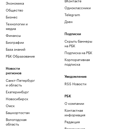
ВКонтакте
Экономика
Одноклассники
Общество
Telegram
Бизнес
Дзен
Технологии и
медиа
Финансы
Подписки
Скрыть баннеры
Биографии
на РБК
База знаний
Подписка на РБК
РБК Образование
Корпоративная
подписка
Новости
регионов
Уведомления
Санкт-Петербург
RSS Новости
и область
Екатеринбург
РБК
Новосибирск
О компании
Омск
Контактная
Башкортостан
информация
Вологодская
Редакция
область
Размещение