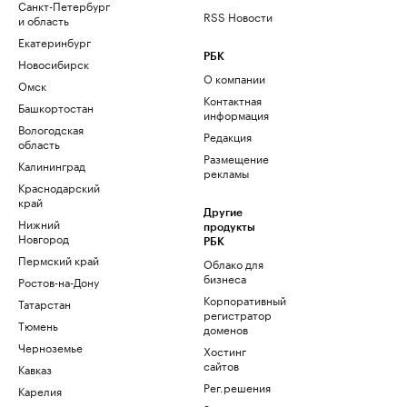
Санкт-Петербург
RSS Новости
и область
Екатеринбург
РБК
Новосибирск
О компании
Омск
Контактная
Башкортостан
информация
Вологодская
Редакция
область
Размещение
Калининград
рекламы
Краснодарский
край
Другие
Нижний
продукты
Новгород
РБК
Пермский край
Облако для
бизнеса
Ростов-на-Дону
Корпоративный
Татарстан
регистратор
Тюмень
доменов
Черноземье
Хостинг
сайтов
Кавказ
Рег.решения
Карелия