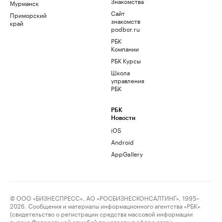
Знакомства
Мурманск
Сайт
Приморский
знакомств
край
podbor.ru
РБК
Компании
РБК Курсы
Школа
управления
РБК
РБК
Новости
iOS
Android
AppGallery
© ООО «БИЗНЕСПРЕСС», АО «РОСБИЗНЕСКОНСАЛТИНГ», 1995–
2026. Сообщения и материалы информационного агентства «РБК»
(свидетельство о регистрации средства массовой информации
выдано Федеральной службой по надзору в сфере связи,