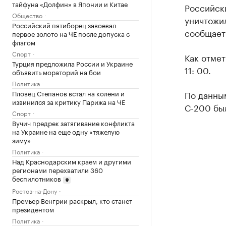
тайфуна «Долфин» в Японии и Китае
Российск
Общество
уничтожил
Российский пятиборец завоевал
сообщает
первое золото на ЧЕ после допуска с
флагом
Спорт
Как отмет
Турция предложила России и Украине
11: 00.
объявить мораторий на бои
Политика
Пловец Степанов встал на колени и
По данны
извинился за критику Парижа на ЧЕ
С-200 бы
Спорт
Вучич предрек затягивание конфликта
на Украине на еще одну «тяжелую
зиму»
Политика
Над Краснодарским краем и другими
регионами перехватили 360
беспилотников
Ростов-на-Дону
Премьер Венгрии раскрыл, кто станет
президентом
Политика