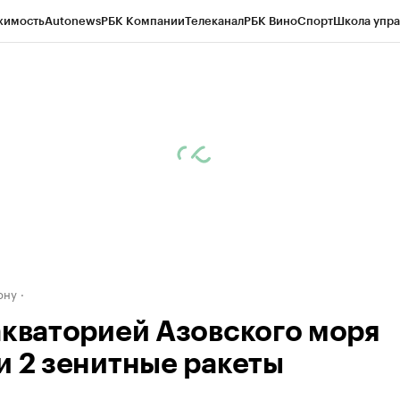
жимость
Autonews
РБК Компании
Телеканал
РБК Вино
Спорт
Школа упра
д
Стиль
Крипто
РБК Бизнес-среда
Дискуссионный клуб
Исследования
К
рагентов
Политика
Экономика
Бизнес
Технологии и медиа
Финансы
Рын
ону
акваторией Азовского моря
и 2 зенитные ракеты