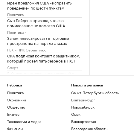
Иран предложил США «исправить
поведение» по шести пунктам
Политика
Сын Байдена признал, что его
помилование не помогло США
Политика
Зачем инвестировать в торговые
пространства на первых этажах
РБК и ПИК Серия плюс
СКА подписал контракт с защитником,
который провел пять сезонов в НХЛ
Спорт
В Хорватии столкнулись грузовой и
пассажирский поезда
Общество
Рубрики
Новости регионов
Футболист «Акрона» установил рекорд
Политика
Санкт-Петербург и область
РПЛ по заблокированным ударам
Экономика
Екатеринбург
Спорт
Общество
Новосибирск
МИД Болгарии вызвал посла Украины
из-за взрыва беспилотника
Бизнес
Омск
Политика
Технологии и медиа
Башкортостан
Зачем экономике России нужна
Финансы
Вологодская область
товарная биржа