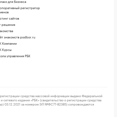
лако для бизнеса
рпоративный регистратор
менов
стинг сайтов
г.решения
акомства
йт знакомств podbor.ru
К Компании
К Курсы
ола управления РБК
регистрации средства массовой информации выдано Федеральной
и сетевого издания «РБК» (свидетельство о регистрации средства
ор) 03.12.2021 за номером ЭЛ №ФС77-82385) сопровождаются