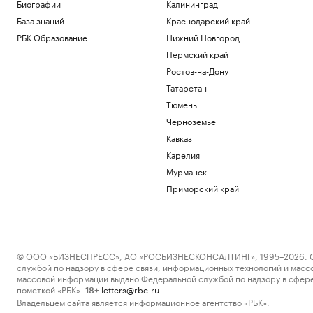
Биографии
Калининград
РБК и Петербургская Биржа
База знаний
Краснодарский край
«Локомотив» сыграл нулевую ничью с
аутсайдером РПЛ
РБК Образование
Нижний Новгород
Спорт
Пермский край
Bloomberg назвал три выхода для
Ростов-на-Дону
Киева на фоне дефицита ракет ПВО
Татарстан
Политика
Тюмень
«Веселый молочник» Уолкер купил
билеты в Стамбул на случай
Черноземье
выдворения
Кавказ
Общество
Карелия
Марат и Динара Сафины сыграют с
Федерером и Ли На на турнире в
Мурманск
Шанхае
Приморский край
Спорт
Загрузить еще
© ООО «БИЗНЕСПРЕСС», АО «РОСБИЗНЕСКОНСАЛТИНГ», 1995–2026. Сообщ
службой по надзору в сфере связи, информационных технологий и масс
массовой информации выдано Федеральной службой по надзору в сфере
пометкой «РБК».
letters@rbc.ru
18+
Владельцем сайта является информационное агентство «РБК».