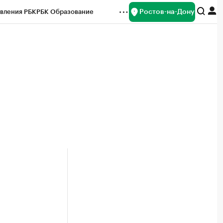
Ростов-на-Дону
вления РБК
РБК Образование
редитные рейтинги
Франшизы
Газета
ок наличной валюты