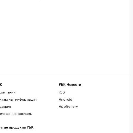
К
РБК Новости
компании
iOS
нтактная информация
Android
дакция
AppGallery
змещение рекламы
угие продукты РБК