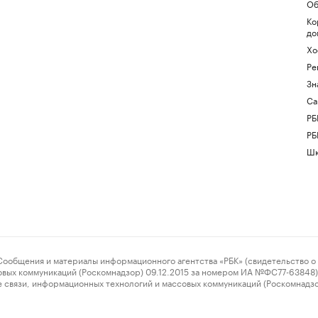
Об
Ко
до
Хо
Ре
Зн
Са
РБ
РБ
Шк
ения и материалы информационного агентства «РБК» (свидетельство о 
овых коммуникаций (Роскомнадзор) 09.12.2015 за номером ИА №ФС77-63848) 
 связи, информационных технологий и массовых коммуникаций (Роскомнадз