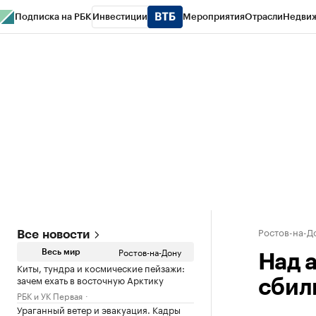
Подписка на РБК
Инвестиции
Мероприятия
Отрасли
Недви
РБК Курсы
РБК Life
Тренды
Визионеры
Национальные проекты
Горо
Спецпроекты СПб
Конференции СПб
Спецпроекты
Проверка конт
Ростов-на-Д
Все новости
Ростов-на-Дону
Весь мир
Над 
Киты, тундра и космические пейзажи:
зачем ехать в восточную Арктику
сбил
РБК и УК Первая
Ураганный ветер и эвакуация. Кадры