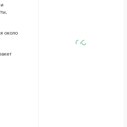
 и
ты,
я около
ракет