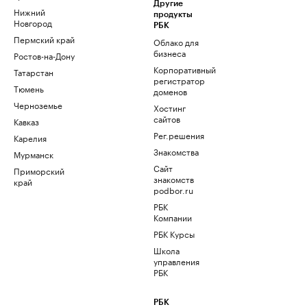
Другие
Нижний
продукты
Новгород
РБК
Пермский край
Облако для
бизнеса
Ростов-на-Дону
Корпоративный
Татарстан
регистратор
Тюмень
доменов
Черноземье
Хостинг
сайтов
Кавказ
Рег.решения
Карелия
Знакомства
Мурманск
Сайт
Приморский
знакомств
край
podbor.ru
РБК
Компании
РБК Курсы
Школа
управления
РБК
РБК