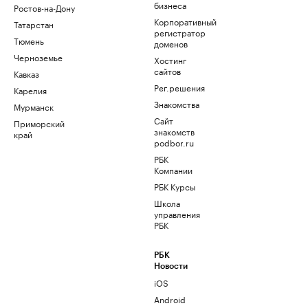
бизнеса
Ростов-на-Дону
Корпоративный
Татарстан
регистратор
Тюмень
доменов
Черноземье
Хостинг
сайтов
Кавказ
Рег.решения
Карелия
Знакомства
Мурманск
Сайт
Приморский
знакомств
край
podbor.ru
РБК
Компании
РБК Курсы
Школа
управления
РБК
РБК
Новости
iOS
Android