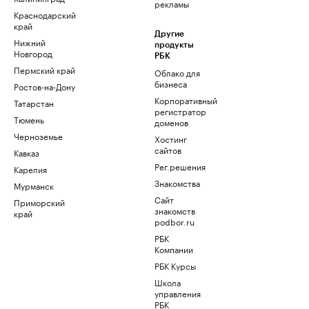
рекламы
Краснодарский
край
Другие
Нижний
продукты
Новгород
РБК
Пермский край
Облако для
бизнеса
Ростов-на-Дону
Корпоративный
Татарстан
регистратор
Тюмень
доменов
Черноземье
Хостинг
сайтов
Кавказ
Рег.решения
Карелия
Знакомства
Мурманск
Сайт
Приморский
знакомств
край
podbor.ru
РБК
Компании
РБК Курсы
Школа
управления
РБК