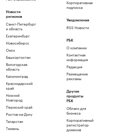
Корпоративная
подписка
Новости
регионов
Уведомления
Санкт-Петербург
RSS Новости
и область
Екатеринбург
РБК
Новосибирск
О компании
Омск
Контактная
Башкортостан
информация
Вологодская
Редакция
область
Размещение
Калининград
рекламы
Краснодарский
край
Другие
Нижний
продукты
Новгород
РБК
Пермский край
Облако для
бизнеса
Ростов-на-Дону
Корпоративный
Татарстан
регистратор
Тюмень
доменов