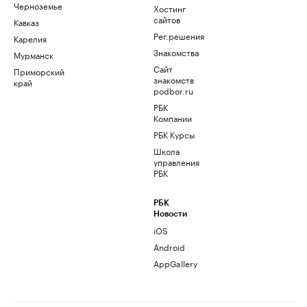
Черноземье
Хостинг
сайтов
Кавказ
Рег.решения
Карелия
Знакомства
Мурманск
Сайт
Приморский
знакомств
край
podbor.ru
РБК
Компании
РБК Курсы
Школа
управления
РБК
РБК
Новости
iOS
Android
AppGallery