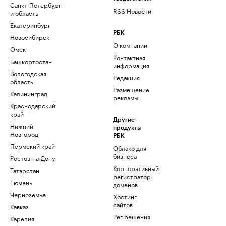
Санкт-Петербург
RSS Новости
и область
Екатеринбург
РБК
Новосибирск
О компании
Омск
Контактная
Башкортостан
информация
Вологодская
Редакция
область
Размещение
Калининград
рекламы
Краснодарский
край
Другие
Нижний
продукты
Новгород
РБК
Пермский край
Облако для
бизнеса
Ростов-на-Дону
Корпоративный
Татарстан
регистратор
Тюмень
доменов
Черноземье
Хостинг
сайтов
Кавказ
Рег.решения
Карелия