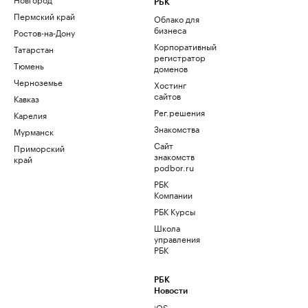
РБК
Пермский край
Облако для
бизнеса
Ростов-на-Дону
Корпоративный
Татарстан
регистратор
Тюмень
доменов
Черноземье
Хостинг
сайтов
Кавказ
Рег.решения
Карелия
Знакомства
Мурманск
Сайт
Приморский
знакомств
край
podbor.ru
РБК
Компании
РБК Курсы
Школа
управления
РБК
РБК
Новости
iOS