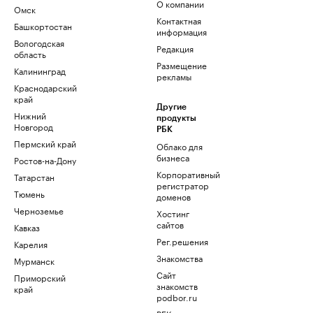
О компании
Омск
Контактная
Башкортостан
информация
Вологодская
Редакция
область
Размещение
Калининград
рекламы
Краснодарский
край
Другие
Нижний
продукты
Новгород
РБК
Пермский край
Облако для
бизнеса
Ростов-на-Дону
Корпоративный
Татарстан
регистратор
Тюмень
доменов
Черноземье
Хостинг
сайтов
Кавказ
Рег.решения
Карелия
Знакомства
Мурманск
Сайт
Приморский
знакомств
край
podbor.ru