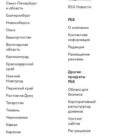
Санкт-Петербург
RSS Новости
и область
Екатеринбург
РБК
Новосибирск
О компании
Омск
Контактная
Башкортостан
информация
Вологодская
Редакция
область
Размещение
Калининград
рекламы
Краснодарский
край
Другие
Нижний
продукты
Новгород
РБК
Пермский край
Облако для
бизнеса
Ростов-на-Дону
Корпоративный
Татарстан
регистратор
Тюмень
доменов
Черноземье
Хостинг
сайтов
Кавказ
Рег.решения
Карелия