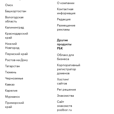
О компании
Омск
Контактная
Башкортостан
информация
Вологодская
Редакция
область
Размещение
Калининград
рекламы
Краснодарский
край
Другие
Нижний
продукты
Новгород
РБК
Пермский край
Облако для
бизнеса
Ростов-на-Дону
Корпоративный
Татарстан
регистратор
Тюмень
доменов
Черноземье
Хостинг
сайтов
Кавказ
Рег.решения
Карелия
Знакомства
Мурманск
Сайт
Приморский
знакомств
край
podbor.ru