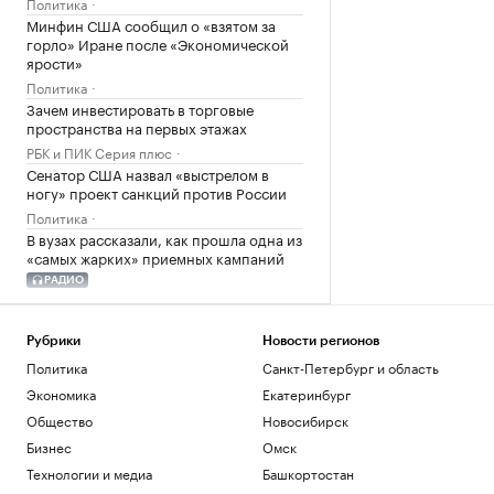
Политика
Минфин США сообщил о «взятом за
горло» Иране после «Экономической
ярости»
Политика
Зачем инвестировать в торговые
пространства на первых этажах
РБК и ПИК Серия плюс
Сенатор США назвал «выстрелом в
ногу» проект санкций против России
Политика
В вузах рассказали, как прошла одна из
«самых жарких» приемных кампаний
РАДИО
Общество
СКА обменял канадского легионера в
«Салават Юлаев»
Рубрики
Новости регионов
Политика
Санкт-Петербург и область
Спорт
Экономика
Екатеринбург
Загрузить еще
Общество
Новосибирск
Бизнес
Омск
Технологии и медиа
Башкортостан