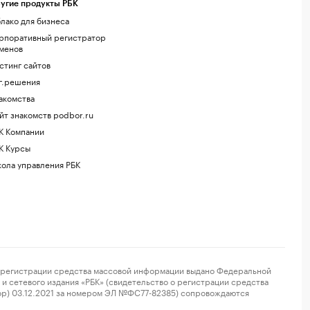
угие продукты РБК
лако для бизнеса
рпоративный регистратор
менов
стинг сайтов
г.решения
акомства
йт знакомств podbor.ru
К Компании
К Курсы
ола управления РБК
регистрации средства массовой информации выдано Федеральной
и сетевого издания «РБК» (свидетельство о регистрации средства
ор) 03.12.2021 за номером ЭЛ №ФС77-82385) сопровождаются