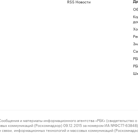
RSS Новости
Др
Об
Ко
до
Хо
Ре
Зн
Са
РБ
РБ
Шк
ения и материалы информационного агентства «РБК» (свидетельство о 
овых коммуникаций (Роскомнадзор) 09.12.2015 за номером ИА №ФС77-63848) 
 связи, информационных технологий и массовых коммуникаций (Роскомнадз