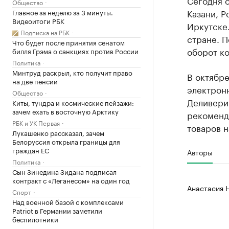
Сегодня о
Общество
Казани, Р
Главное за неделю за 3 минуты.
Видеоитоги РБК
Иркутске.
Подписка на РБК
стране. П
Что будет после принятия сенатом
оборот ко
билля Грэма о санкциях против России
Политика
Минтруд раскрыл, кто получит право
В октябр
на две пенсии
электрон
Общество
Деливери
Киты, тундра и космические пейзажи:
зачем ехать в восточную Арктику
рекоменд
РБК и УК Первая
товаров 
Лукашенко рассказал, зачем
Белоруссия открыла границы для
граждан ЕС
Авторы
Политика
Сын Зинедина Зидана подписал
контракт с «Леганесом» на один год
Анастасия 
Спорт
Над военной базой с комплексами
Patriot в Германии заметили
беспилотники