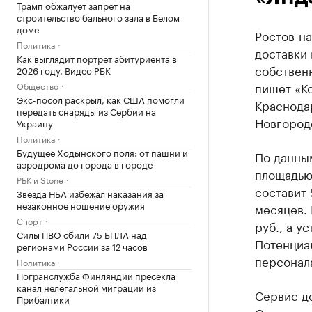
Трамп обжалует запрет на
строительство бального зала в Белом
доме
Ростов-на
Политика
доставки 
Как выглядит портрет абитуриента в
собственн
2026 году. Видео РБК
пишет «К
Общество
Экс-посол раскрыл, как США помогли
Краснода
передать снаряды из Сербии на
Новгород
Украину
Политика
Будущее Ходынского поля: от пашни и
По данным
аэродрома до города в городе
площадью 
РБК и Stone
составит 
Звезда НБА избежал наказания за
незаконное ношение оружия
месяцев. 
Спорт
руб., а у
Силы ПВО сбили 75 БПЛА над
Потенциа
регионами России за 12 часов
персонал
Политика
Погранслужба Финляндии пресекла
канал нелегальной миграции из
Сервис до
Прибалтики