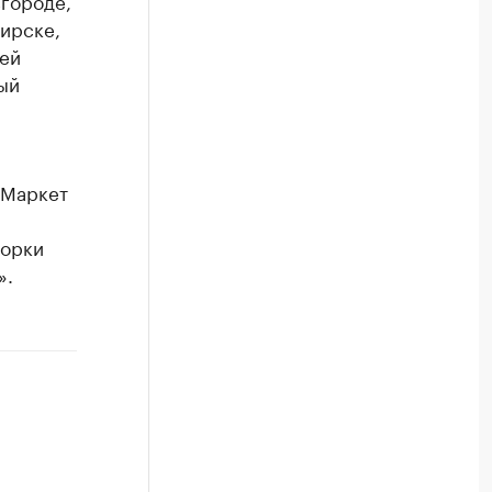
вгороде,
бирске,
сей
ый
«Маркет
борки
».