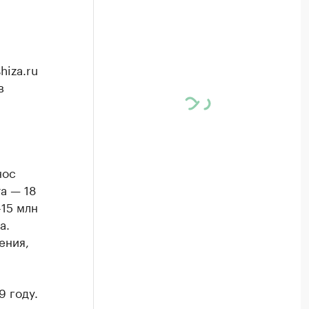
hiza.ru
в
нос
а — 18
-15 млн
а.
ения,
9 году.