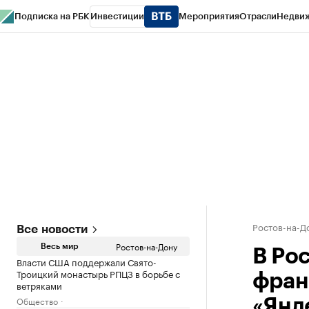
Подписка на РБК
Инвестиции
Мероприятия
Отрасли
Недви
РБК Курсы
РБК Life
Тренды
Визионеры
Национальные проекты
Горо
Спецпроекты СПб
Конференции СПб
Спецпроекты
Проверка конт
Ростов-на-Д
Все новости
Ростов-на-Дону
Весь мир
В Ро
Власти США поддержали Свято-
Троицкий монастырь РПЦЗ в борьбе с
фран
ветряками
Общество
«Янд