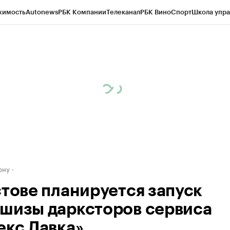
жимость
Autonews
РБК Компании
Телеканал
РБК Вино
Спорт
Школа упра
д
Стиль
Крипто
РБК Бизнес-среда
Дискуссионный клуб
Исследования
К
рагентов
Политика
Экономика
Бизнес
Технологии и медиа
Финансы
Рын
ону
стове планируется запуск
шизы дарксторов сервиса
екс Лавка»