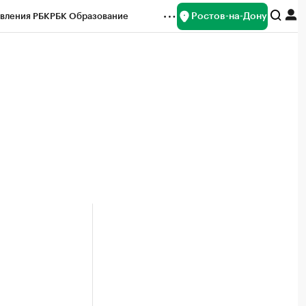
Ростов-на-Дону
вления РБК
РБК Образование
редитные рейтинги
Франшизы
Газета
ок наличной валюты