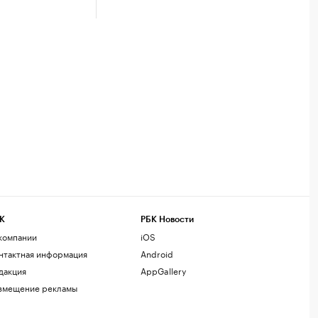
К
РБК Новости
компании
iOS
нтактная информация
Android
дакция
AppGallery
змещение рекламы