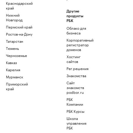
Краснодарский
край
Другие
Нижний
продукты
Новгород
РБК
Пермский край
Облако для
бизнеса
Ростов-на-Дону
Корпоративный
Татарстан
регистратор
Тюмень
доменов
Черноземье
Хостинг
сайтов
Кавказ
Рег.решения
Карелия
Знакомства
Мурманск
Сайт
Приморский
знакомств
край
podbor.ru
РБК
Компании
РБК Курсы
Школа
управления
РБК