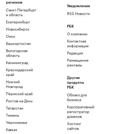
регионов
Уведомления
Санкт-Петербург
RSS Новости
и область
Екатеринбург
РБК
Новосибирск
О компании
Омск
Контактная
Башкортостан
информация
Вологодская
Редакция
область
Размещение
Калининград
рекламы
Краснодарский
край
Другие
Нижний
продукты
Новгород
РБК
Пермский край
Облако для
бизнеса
Ростов-на-Дону
Корпоративный
Татарстан
регистратор
Тюмень
доменов
Черноземье
Хостинг
сайтов
Кавказ