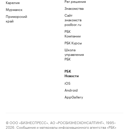
Рег.решения
Карелия
Знакомства
Мурманск
Сайт
Приморский
знакомств
край
podbor.ru
РБК
Компании
РБК Курсы
Школа
управления
РБК
РБК
Новости
iOS
Android
AppGallery
© ООО «БИЗНЕСПРЕСС», АО «РОСБИЗНЕСКОНСАЛТИНГ», 1995–
2026. Сообщения и материалы информационного агентства «РБК»