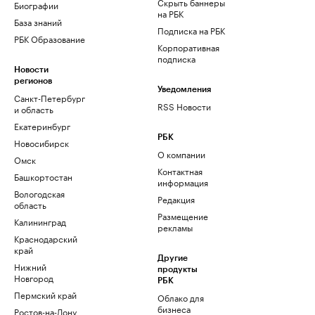
Скрыть баннеры
Биографии
на РБК
База знаний
Подписка на РБК
РБК Образование
Корпоративная
подписка
Новости
регионов
Уведомления
Санкт-Петербург
RSS Новости
и область
Екатеринбург
РБК
Новосибирск
О компании
Омск
Контактная
Башкортостан
информация
Вологодская
Редакция
область
Размещение
Калининград
рекламы
Краснодарский
край
Другие
Нижний
продукты
Новгород
РБК
Пермский край
Облако для
бизнеса
Ростов-на-Дону