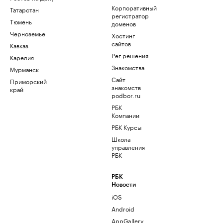
Корпоративный
Татарстан
регистратор
Тюмень
доменов
Черноземье
Хостинг
сайтов
Кавказ
Рег.решения
Карелия
Знакомства
Мурманск
Сайт
Приморский
знакомств
край
podbor.ru
РБК
Компании
РБК Курсы
Школа
управления
РБК
РБК
Новости
iOS
Android
AppGallery