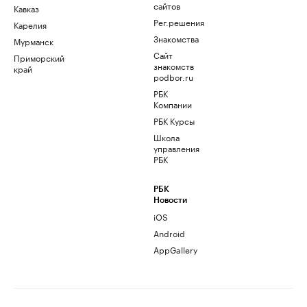
сайтов
Кавказ
Рег.решения
Карелия
Знакомства
Мурманск
Сайт
Приморский
знакомств
край
podbor.ru
РБК
Компании
РБК Курсы
Школа
управления
РБК
РБК
Новости
iOS
Android
AppGallery