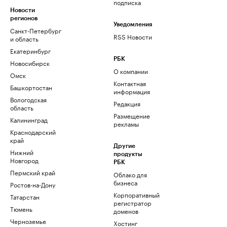
подписка
Новости
регионов
Уведомления
Санкт-Петербург
RSS Новости
и область
Екатеринбург
РБК
Новосибирск
О компании
Омск
Контактная
Башкортостан
информация
Вологодская
Редакция
область
Размещение
Калининград
рекламы
Краснодарский
край
Другие
Нижний
продукты
Новгород
РБК
Пермский край
Облако для
бизнеса
Ростов-на-Дону
Корпоративный
Татарстан
регистратор
Тюмень
доменов
Черноземье
Хостинг