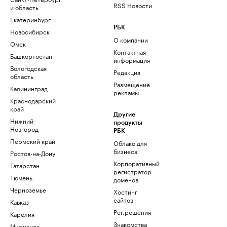
RSS Новости
и область
Екатеринбург
РБК
Новосибирск
О компании
Омск
Контактная
Башкортостан
информация
Вологодская
Редакция
область
Размещение
Калининград
рекламы
Краснодарский
край
Другие
Нижний
продукты
Новгород
РБК
Пермский край
Облако для
бизнеса
Ростов-на-Дону
Корпоративный
Татарстан
регистратор
Тюмень
доменов
Черноземье
Хостинг
сайтов
Кавказ
Рег.решения
Карелия
Знакомства
Мурманск