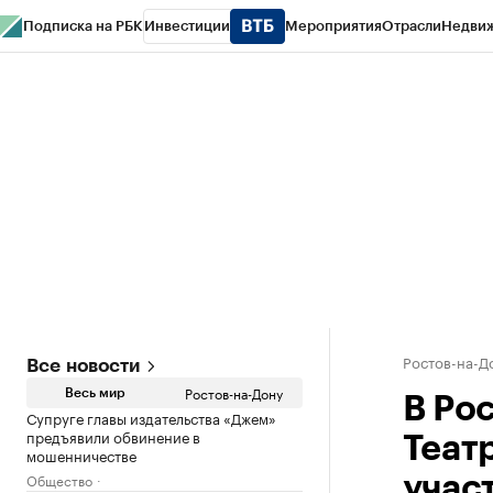
Подписка на РБК
Инвестиции
Мероприятия
Отрасли
Недви
РБК Курсы
РБК Life
Тренды
Визионеры
Национальные проекты
Горо
Спецпроекты СПб
Конференции СПб
Спецпроекты
Проверка конт
Ростов-на-Д
Все новости
Ростов-на-Дону
Весь мир
В Ро
Супруге главы издательства «Джем»
предъявили обвинение в
Теат
мошенничестве
Общество
учас