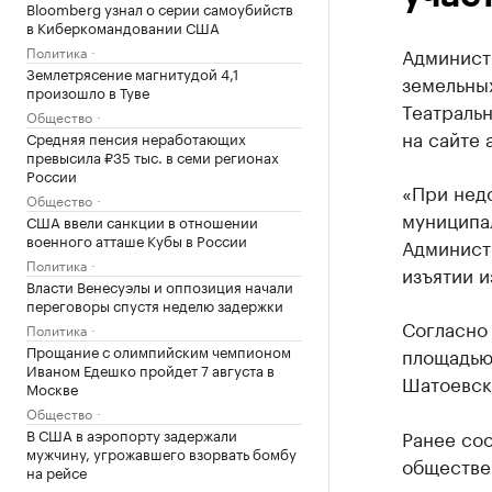
Bloomberg узнал о серии самоубийств
в Киберкомандовании США
Политика
Администр
Землетрясение магнитудой 4,1
земельных
произошло в Туве
Театраль
Общество
на сайте
Средняя пенсия неработающих
превысила ₽35 тыс. в семи регионах
России
«При нед
Общество
муниципа
США ввели санкции в отношении
военного атташе Кубы в России
Администр
Политика
изъятии 
Власти Венесуэлы и оппозиция начали
переговоры спустя неделю задержки
Согласно
Политика
Прощание с олимпийским чемпионом
площадью 
Иваном Едешко пройдет 7 августа в
Шатоевск
Москве
Общество
В США в аэропорту задержали
Ранее со
мужчину, угрожавшего взорвать бомбу
обществе
на рейсе