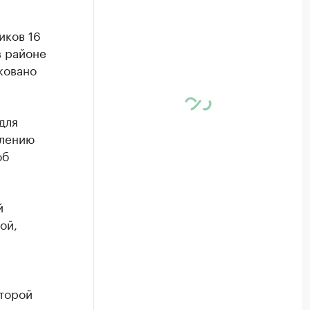
иков 16
в районе
ковано
для
влению
об
й
ой,
торой