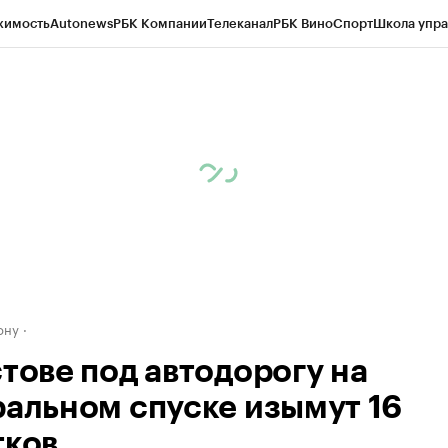
жимость
Autonews
РБК Компании
Телеканал
РБК Вино
Спорт
Школа упра
д
Стиль
Крипто
РБК Бизнес-среда
Дискуссионный клуб
Исследования
К
рагентов
Политика
Экономика
Бизнес
Технологии и медиа
Финансы
Рын
ону
стове под автодорогу на
ральном спуске изымут 16
тков