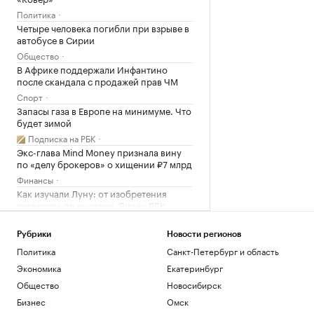
Политика
Четыре человека погибли при взрыве в
автобусе в Сирии
Общество
В Африке поддержали Инфантино
после скандала с продажей прав ЧМ
Спорт
Запасы газа в Европе на минимуме. Что
будет зимой
Подписка на РБК
Экс-глава Mind Money признала вину
по «делу брокеров» о хищении ₽7 млрд
Финансы
Как изучали Луну: от изобретения
телескопа до высадки. Видео РБК
Общество
Рубрики
Новости регионов
Загрузить еще
Политика
Санкт-Петербург и область
Экономика
Екатеринбург
Общество
Новосибирск
Бизнес
Омск