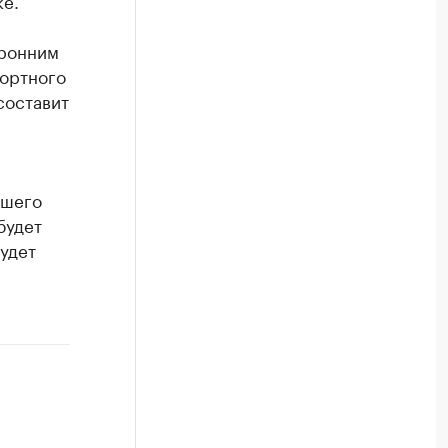
ке.
оронним
портного
составит
дшего
будет
удет