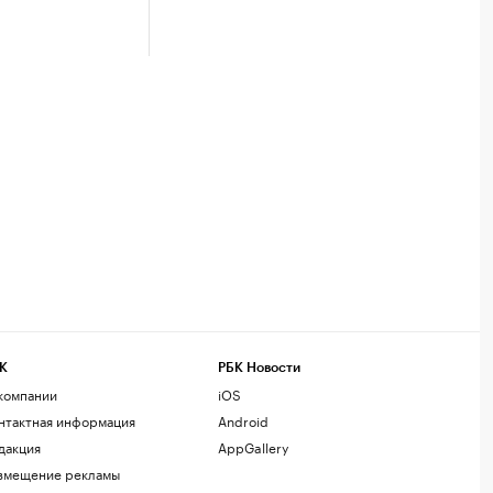
К
РБК Новости
компании
iOS
нтактная информация
Android
дакция
AppGallery
змещение рекламы