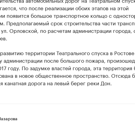
ительства автомобильных дорог на Театральном спус
ается, что после реализации обоих этапов на этой
ии появится большое транспортное кольцо с одност
м. Предполагаемый срок строительства части транс
 ул. Орловской, по расчетам администрации города, 
ев.
развитию территории Театрального спуска в Ростове
 у администрации после большого пожара, произоше
017 году. По задумке властей города, эта территория 
ована в новое общественное пространство. Отсюда б
я канатная дорога на левый берег реки Дон.
Назарова