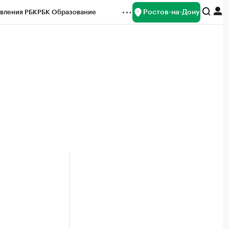
Ростов-на-Дону
вления РБК
РБК Образование
редитные рейтинги
Франшизы
Газета
ок наличной валюты