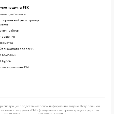
угие продукты РБК
лако для бизнеса
рпоративный регистратор
менов
стинг сайтов
г.решения
акомства
йт знакомств podbor.ru
К Компании
К Курсы
ола управления РБК
регистрации средства массовой информации выдано Федеральной
и сетевого издания «РБК» (свидетельство о регистрации средства
ор) 03.12.2021 за номером ЭЛ №ФС77-82385) сопровождаются