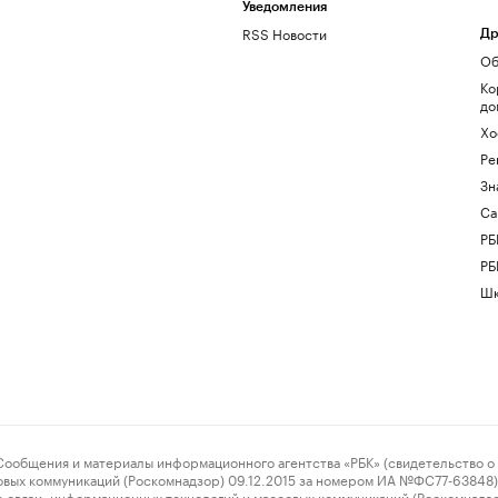
Уведомления
RSS Новости
Др
Об
Ко
до
Хо
Ре
Зн
Са
РБ
РБ
Шк
ения и материалы информационного агентства «РБК» (свидетельство о 
овых коммуникаций (Роскомнадзор) 09.12.2015 за номером ИА №ФС77-63848) 
 связи, информационных технологий и массовых коммуникаций (Роскомнадз