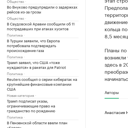
этап стро
Общество
Предполаг
Во Внуково предупредили о задержках
рейсов из-за грозы
территор
Общество
движение
В Саудовской Аравии сообщили об 11
кольца по
пострадавших при атаках хуситов
Политика
8,5 месяц
В Турции заявили, что Европа
потребовала подтверждать
Планы по 
происхождение газа
возникли
Политика
Трамп заявил, что США «тоже
здесь в 2
нуждаются» в ракетах для Patriot
преобраз
Политика
начинатьс
Reuters сообщил о серии кибератак на
крупнейшие финансовые компании
США
Авторы
Новая категория
Трамп подписал указы,
ограничивающие право на
гражданство по рождению
Анастасия 
Политика
В Пензенской области ввели план
«Ковер»